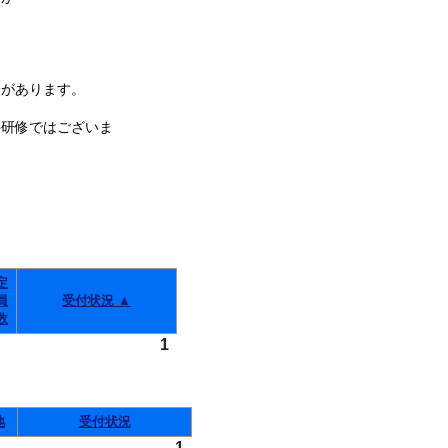
があります。
件研修ではございま
定
員
受付状況 ▲
数
1
地
受付状況
1