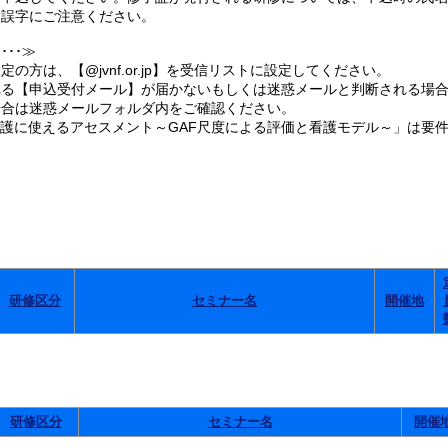
誤字にご注意ください。
･･≫
の方は、【@jvnf.or.jp】を受信リストに設定してください。
る【申込受付メール】が届かないもしくは迷惑メールと判断される場合
合は迷惑メールフォルダ内をご確認ください。
看護に使えるアセスメント～GAF尺度による評価と看護モデル～」は要
。
研修区分
セミナー名
開催地
研修区分
セミナー名
開催