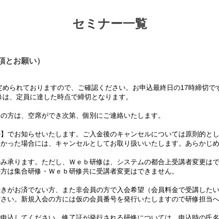
セミナー一覧
項とお願い）
められておりますので、ご確認ください。お申込最終日の17時締切で
は、定員に達した時点で締切となります。
の方は、空席ができ次第、個別にご連絡いたします。
】でお知らせいたします。ご入金後のキャンセルについては原則的とし
かった場合には、キャンセルとしてお取り扱いいたします。あらかじめ
み承ります。ただし、Ｗｅｂ研修は、システムの都合上受講者変更はで
方は集合研修・Ｗｅｂ研修共に受講者変更はできません。
て
きがお済でない方、また非会員の方で入会希望（会員料金で受講したい
さい。新規入会の方には仮の会員番号を発行いたしますので研修担当へ
て
申込してください。修了証が発行される研修については、申込時の氏