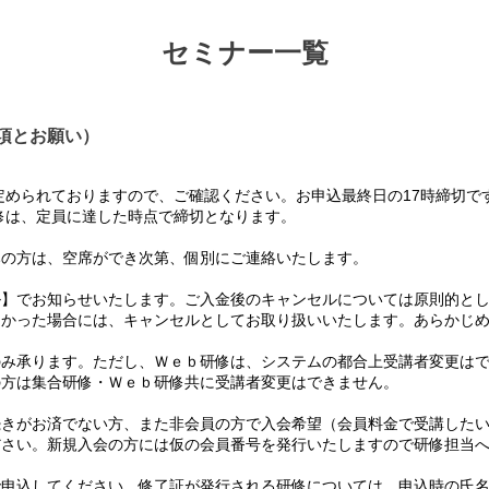
セミナー一覧
項とお願い）
められておりますので、ご確認ください。お申込最終日の17時締切で
は、定員に達した時点で締切となります。
の方は、空席ができ次第、個別にご連絡いたします。
】でお知らせいたします。ご入金後のキャンセルについては原則的とし
かった場合には、キャンセルとしてお取り扱いいたします。あらかじめ
み承ります。ただし、Ｗｅｂ研修は、システムの都合上受講者変更はで
方は集合研修・Ｗｅｂ研修共に受講者変更はできません。
て
きがお済でない方、また非会員の方で入会希望（会員料金で受講したい
さい。新規入会の方には仮の会員番号を発行いたしますので研修担当へ
て
申込してください。修了証が発行される研修については、申込時の氏