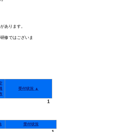
があります。
件研修ではございま
定
員
受付状況 ▲
数
1
地
受付状況
1