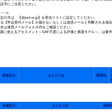
誤字にご注意ください。
･･≫
の方は、【@jvnf.or.jp】を受信リストに設定してください。
る【申込受付メール】が届かないもしくは迷惑メールと判断される場合
合は迷惑メールフォルダ内をご確認ください。
看護に使えるアセスメント～GAF尺度による評価と看護モデル～」は要
。
研修区分
セミナー名
開催地
研修区分
セミナー名
開催