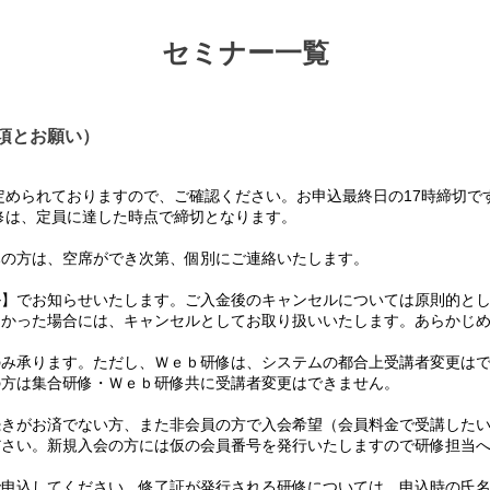
セミナー一覧
項とお願い）
められておりますので、ご確認ください。お申込最終日の17時締切で
は、定員に達した時点で締切となります。
の方は、空席ができ次第、個別にご連絡いたします。
】でお知らせいたします。ご入金後のキャンセルについては原則的とし
かった場合には、キャンセルとしてお取り扱いいたします。あらかじめ
み承ります。ただし、Ｗｅｂ研修は、システムの都合上受講者変更はで
方は集合研修・Ｗｅｂ研修共に受講者変更はできません。
て
きがお済でない方、また非会員の方で入会希望（会員料金で受講したい
さい。新規入会の方には仮の会員番号を発行いたしますので研修担当へ
て
申込してください。修了証が発行される研修については、申込時の氏