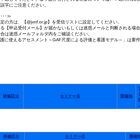
誤字にご注意ください。
･･≫
の方は、【@jvnf.or.jp】を受信リストに設定してください。
る【申込受付メール】が届かないもしくは迷惑メールと判断される場合
合は迷惑メールフォルダ内をご確認ください。
看護に使えるアセスメント～GAF尺度による評価と看護モデル～」は要
。
研修区分
セミナー名
開催地
研修区分
セミナー名
開催