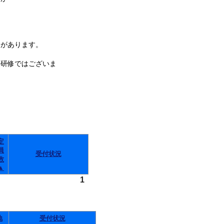
があります。
件研修ではございま
定
員
受付状況
数
▲
1
地
受付状況