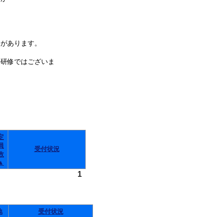
があります。
件研修ではございま
定
員
受付状況
数
▲
1
地
受付状況