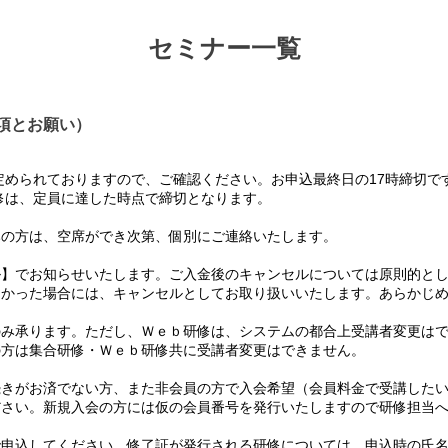
セミナー一覧
項とお願い）
められておりますので、ご確認ください。お申込最終日の17時締切で
は、定員に達した時点で締切となります。
の方は、空席ができ次第、個別にご連絡いたします。
】でお知らせいたします。ご入金後のキャンセルについては原則的とし
かった場合には、キャンセルとしてお取り扱いいたします。あらかじめ
み承ります。ただし、Ｗｅｂ研修は、システムの都合上受講者変更はで
方は集合研修・Ｗｅｂ研修共に受講者変更はできません。
て
きがお済でない方、また非会員の方で入会希望（会員料金で受講したい
さい。新規入会の方には仮の会員番号を発行いたしますので研修担当へ
て
申込してください。修了証が発行される研修については、申込時の氏