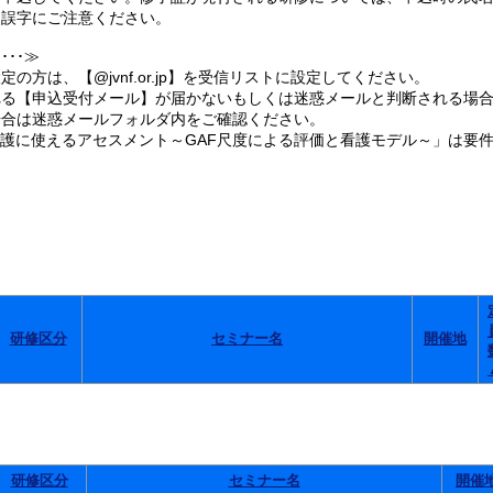
誤字にご注意ください。
･･≫
の方は、【@jvnf.or.jp】を受信リストに設定してください。
る【申込受付メール】が届かないもしくは迷惑メールと判断される場合
合は迷惑メールフォルダ内をご確認ください。
看護に使えるアセスメント～GAF尺度による評価と看護モデル～」は要
。
研修区分
セミナー名
開催地
研修区分
セミナー名
開催