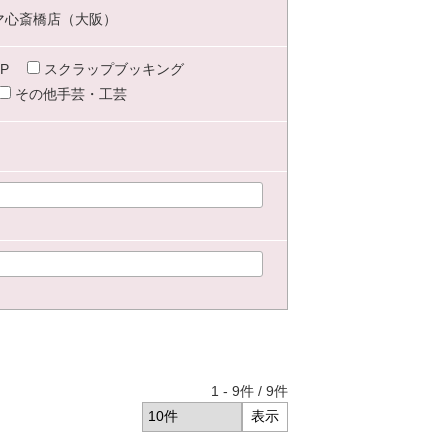
マ心斎橋店（大阪）
P
スクラップブッキング
その他手芸・工芸
1
-
9
件 /
9
件