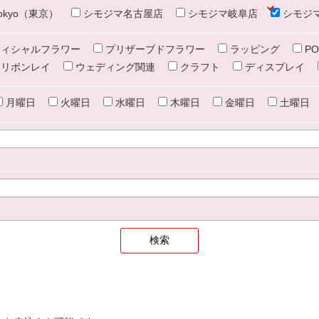
e tokyo（東京）
シモジマ名古屋店
シモジマ岐阜店
シモジ
ィシャルフラワー
プリザーブドフラワー
ラッピング
PO
リボンレイ
ウェディング関連
クラフト
ディスプレイ
月曜日
火曜日
水曜日
木曜日
金曜日
土曜日