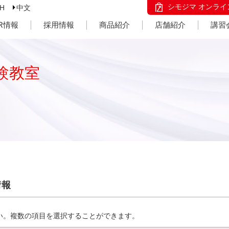
シモジマ オンライ
SH
中文
IR情報
採用情報
商品紹介
店舗紹介
講習
験教室
情報
い。複数の項目を選択することができます。