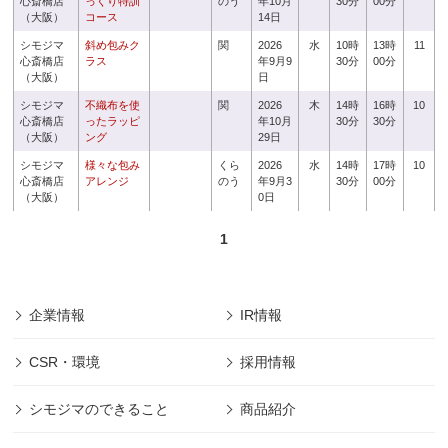
心斎橋店
っくり特訓
のう
年10月
30分
00分
（大阪）
コース
14日
シモジマ
斜め包みク
関
2026
水
10時
13時
11
心斎橋店
ラス
年9月9
30分
00分
（大阪）
日
シモジマ
不織布を使
関
2026
木
14時
16時
10
心斎橋店
ったラッピ
年10月
30分
30分
（大阪）
ング
29日
シモジマ
様々な包み
くら
2026
水
14時
17時
10
心斎橋店
アレンジ
のう
年9月3
30分
00分
（大阪）
0日
1
企業情報
IR情報
CSR・環境
採用情報
シモジマのできること
商品紹介