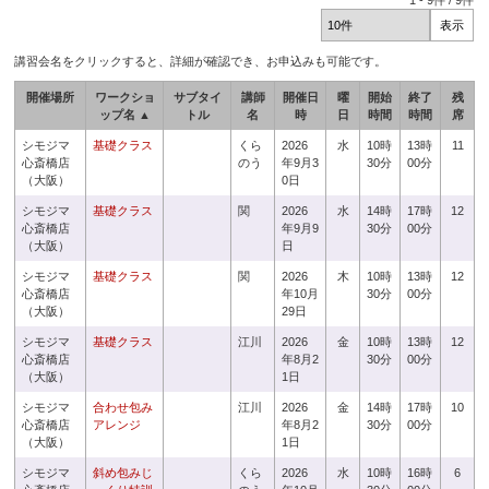
1
-
9
件 /
9
件
講習会名をクリックすると、詳細が確認でき、お申込みも可能です。
開催場所
ワークショ
サブタイ
講師
開催日
曜
開始
終了
残
ップ名 ▲
トル
名
時
日
時間
時間
席
シモジマ
基礎クラス
くら
2026
水
10時
13時
11
心斎橋店
のう
年9月3
30分
00分
（大阪）
0日
シモジマ
基礎クラス
関
2026
水
14時
17時
12
心斎橋店
年9月9
30分
00分
（大阪）
日
シモジマ
基礎クラス
関
2026
木
10時
13時
12
心斎橋店
年10月
30分
00分
（大阪）
29日
シモジマ
基礎クラス
江川
2026
金
10時
13時
12
心斎橋店
年8月2
30分
00分
（大阪）
1日
シモジマ
合わせ包み
江川
2026
金
14時
17時
10
心斎橋店
アレンジ
年8月2
30分
00分
（大阪）
1日
シモジマ
斜め包みじ
くら
2026
水
10時
16時
6