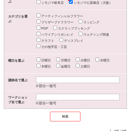
ぶ
シモジマ岐阜店
シモジマ心斎橋店（大阪）
アーティフィシャルフラワー
カテゴリを選
ぶ
プリザーブドフラワー
ラッピング
POP
スクラップブッキング
ハワイアンリボンレイ
ウェディング関連
クラフト
ディスプレイ
その他手芸・工芸
日曜日
月曜日
火曜日
水曜日
曜日を選ぶ
木曜日
金曜日
土曜日
講師名で選ぶ
※部分一致可
ワークショッ
プ名で選ぶ
※部分一致可