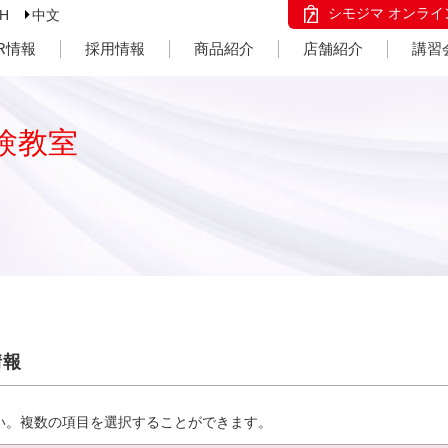
シモジマ オンライ
SH
中文
IR情報
採用情報
商品紹介
店舗紹介
講習
験教室
情報
い。複数の項目を選択することができます。