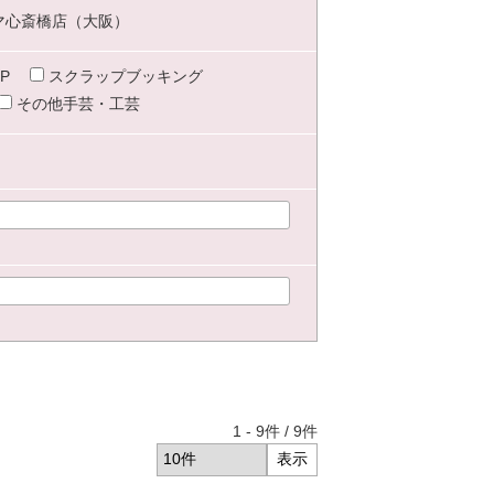
マ心斎橋店（大阪）
P
スクラップブッキング
その他手芸・工芸
1
-
9
件 /
9
件