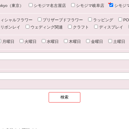
e tokyo（東京）
シモジマ名古屋店
シモジマ岐阜店
シモジ
ィシャルフラワー
プリザーブドフラワー
ラッピング
PO
リボンレイ
ウェディング関連
クラフト
ディスプレイ
月曜日
火曜日
水曜日
木曜日
金曜日
土曜日