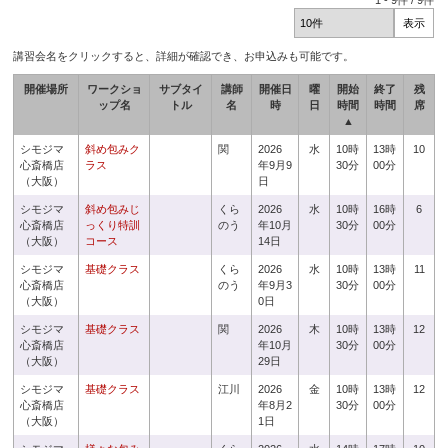
1
-
9
件 /
9
件
講習会名をクリックすると、詳細が確認でき、お申込みも可能です。
開催場所
ワークショ
サブタイ
講師
開催日
曜
開始
終了
残
ップ名
トル
名
時
日
時間
時間
席
▲
シモジマ
斜め包みク
関
2026
水
10時
13時
10
心斎橋店
ラス
年9月9
30分
00分
（大阪）
日
シモジマ
斜め包みじ
くら
2026
水
10時
16時
6
心斎橋店
っくり特訓
のう
年10月
30分
00分
（大阪）
コース
14日
シモジマ
基礎クラス
くら
2026
水
10時
13時
11
心斎橋店
のう
年9月3
30分
00分
（大阪）
0日
シモジマ
基礎クラス
関
2026
木
10時
13時
12
心斎橋店
年10月
30分
00分
（大阪）
29日
シモジマ
基礎クラス
江川
2026
金
10時
13時
12
心斎橋店
年8月2
30分
00分
（大阪）
1日