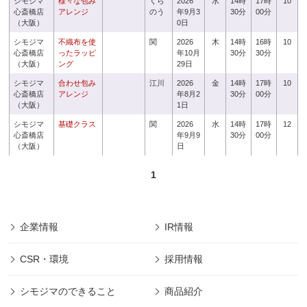
シモジマ
様々な包み
くら
2026
水
14時
17時
10
心斎橋店
アレンジ
のう
年9月3
30分
00分
（大阪）
0日
シモジマ
不織布を使
関
2026
木
14時
16時
10
心斎橋店
ったラッピ
年10月
30分
30分
（大阪）
ング
29日
シモジマ
合わせ包み
江川
2026
金
14時
17時
10
心斎橋店
アレンジ
年8月2
30分
00分
（大阪）
1日
シモジマ
基礎クラス
関
2026
水
14時
17時
12
心斎橋店
年9月9
30分
00分
（大阪）
日
1
企業情報
IR情報
CSR・環境
採用情報
シモジマのできること
商品紹介