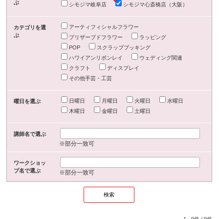
ぶ
シモジマ岐阜店
シモジマ心斎橋店（大阪）
アーティフィシャルフラワー
カテゴリを選
ぶ
プリザーブドフラワー
ラッピング
POP
スクラップブッキング
ハワイアンリボンレイ
ウェディング関連
クラフト
ディスプレイ
その他手芸・工芸
日曜日
月曜日
火曜日
水曜日
曜日を選ぶ
木曜日
金曜日
土曜日
講師名で選ぶ
※部分一致可
ワークショッ
プ名で選ぶ
※部分一致可