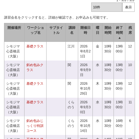
1
-
9
件 /
9
件
講習会名をクリックすると、詳細が確認でき、お申込みも可能です。
開催場所
ワークショ
サブタイ
講師
開催日
曜
開始
終了
残
ップ名
トル
名
時
日
時間
時間
席
▲
シモジマ
基礎クラス
江川
2026
金
10時
13時
12
心斎橋店
年8月2
30分
00分
（大阪）
1日
シモジマ
斜め包みク
関
2026
水
10時
13時
10
心斎橋店
ラス
年9月9
30分
00分
（大阪）
日
シモジマ
基礎クラス
関
2026
木
10時
13時
12
心斎橋店
年10月
30分
00分
（大阪）
29日
シモジマ
基礎クラス
くら
2026
水
10時
13時
11
心斎橋店
のう
年9月3
30分
00分
（大阪）
0日
シモジマ
斜め包みじ
くら
2026
水
10時
16時
6
心斎橋店
っくり特訓
のう
年10月
30分
00分
（大阪）
コース
14日