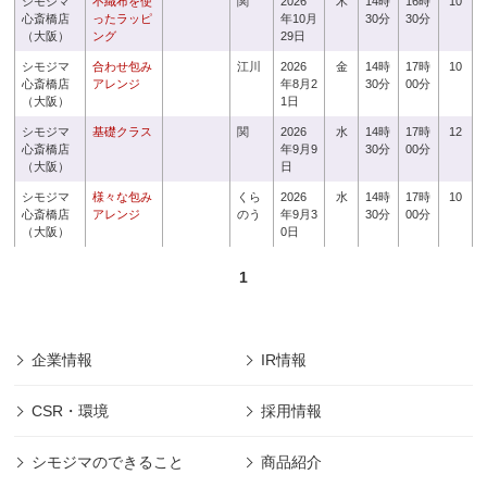
シモジマ
不織布を使
関
2026
木
14時
16時
10
心斎橋店
ったラッピ
年10月
30分
30分
（大阪）
ング
29日
シモジマ
合わせ包み
江川
2026
金
14時
17時
10
心斎橋店
アレンジ
年8月2
30分
00分
（大阪）
1日
シモジマ
基礎クラス
関
2026
水
14時
17時
12
心斎橋店
年9月9
30分
00分
（大阪）
日
シモジマ
様々な包み
くら
2026
水
14時
17時
10
心斎橋店
アレンジ
のう
年9月3
30分
00分
（大阪）
0日
1
企業情報
IR情報
CSR・環境
採用情報
シモジマのできること
商品紹介