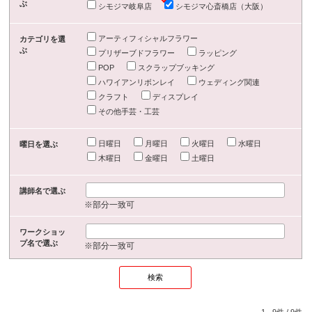
ぶ
シモジマ岐阜店
シモジマ心斎橋店（大阪）
アーティフィシャルフラワー
カテゴリを選
ぶ
プリザーブドフラワー
ラッピング
POP
スクラップブッキング
ハワイアンリボンレイ
ウェディング関連
クラフト
ディスプレイ
その他手芸・工芸
日曜日
月曜日
火曜日
水曜日
曜日を選ぶ
木曜日
金曜日
土曜日
講師名で選ぶ
※部分一致可
ワークショッ
プ名で選ぶ
※部分一致可