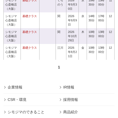
シモジマ
基礎クラス
くら
2026
水
10時
13時
11
心斎橋店
のう
年9月3
30分
00分
（大阪）
0日
シモジマ
基礎クラス
関
2026
水
14時
17時
12
心斎橋店
年9月9
30分
00分
（大阪）
日
シモジマ
基礎クラス
関
2026
木
10時
13時
12
心斎橋店
年10月
30分
00分
（大阪）
29日
シモジマ
基礎クラス
江川
2026
金
10時
13時
12
心斎橋店
年8月2
30分
00分
（大阪）
1日
1
企業情報
IR情報
CSR・環境
採用情報
シモジマのできること
商品紹介