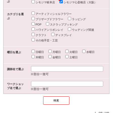
ぶ
シモジマ岐阜店
シモジマ心斎橋店（大阪）
アーティフィシャルフラワー
カテゴリを選
ぶ
プリザーブドフラワー
ラッピング
POP
スクラップブッキング
ハワイアンリボンレイ
ウェディング関連
クラフト
ディスプレイ
その他手芸・工芸
日曜日
月曜日
火曜日
水曜日
曜日を選ぶ
木曜日
金曜日
土曜日
講師名で選ぶ
※部分一致可
ワークショッ
プ名で選ぶ
※部分一致可