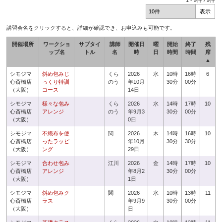
1
-
9
件 /
9
件
講習会名をクリックすると、詳細が確認でき、お申込みも可能です。
開催場所
ワークショ
サブタイ
講師
開催日
曜
開始
終了
残
ップ名
トル
名
時
日
時間
時間
席
▲
シモジマ
斜め包みじ
くら
2026
水
10時
16時
6
心斎橋店
っくり特訓
のう
年10月
30分
00分
（大阪）
コース
14日
シモジマ
様々な包み
くら
2026
水
14時
17時
10
心斎橋店
アレンジ
のう
年9月3
30分
00分
（大阪）
0日
シモジマ
不織布を使
関
2026
木
14時
16時
10
心斎橋店
ったラッピ
年10月
30分
30分
（大阪）
ング
29日
シモジマ
合わせ包み
江川
2026
金
14時
17時
10
心斎橋店
アレンジ
年8月2
30分
00分
（大阪）
1日
シモジマ
斜め包みク
関
2026
水
10時
13時
11
心斎橋店
ラス
年9月9
30分
00分
（大阪）
日