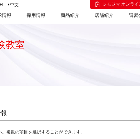
シモジマ オンライ
SH
中文
IR情報
採用情報
商品紹介
店舗紹介
講習
験教室
情報
い。複数の項目を選択することができます。