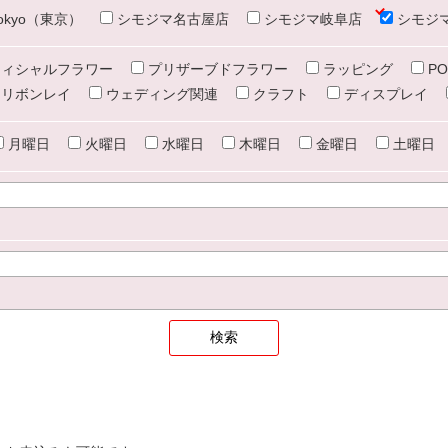
e tokyo（東京）
シモジマ名古屋店
シモジマ岐阜店
シモジ
ィシャルフラワー
プリザーブドフラワー
ラッピング
PO
リボンレイ
ウェディング関連
クラフト
ディスプレイ
月曜日
火曜日
水曜日
木曜日
金曜日
土曜日