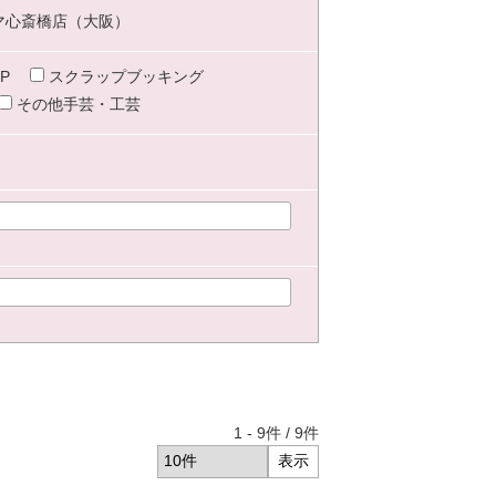
マ心斎橋店（大阪）
P
スクラップブッキング
その他手芸・工芸
1
-
9
件 /
9
件