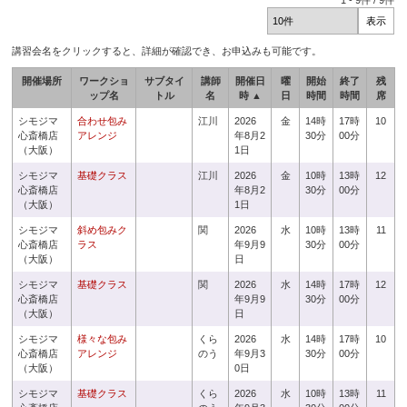
1
-
9
件 /
9
件
講習会名をクリックすると、詳細が確認でき、お申込みも可能です。
開催場所
ワークショ
サブタイ
講師
開催日
曜
開始
終了
残
ップ名
トル
名
時 ▲
日
時間
時間
席
シモジマ
合わせ包み
江川
2026
金
14時
17時
10
心斎橋店
アレンジ
年8月2
30分
00分
（大阪）
1日
シモジマ
基礎クラス
江川
2026
金
10時
13時
12
心斎橋店
年8月2
30分
00分
（大阪）
1日
シモジマ
斜め包みク
関
2026
水
10時
13時
11
心斎橋店
ラス
年9月9
30分
00分
（大阪）
日
シモジマ
基礎クラス
関
2026
水
14時
17時
12
心斎橋店
年9月9
30分
00分
（大阪）
日
シモジマ
様々な包み
くら
2026
水
14時
17時
10
心斎橋店
アレンジ
のう
年9月3
30分
00分
（大阪）
0日
シモジマ
基礎クラス
くら
2026
水
10時
13時
11