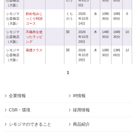
心斎橋店
のう
年9月3
30分
00分
（大阪）
0日
シモジマ
斜め包みじ
くら
2026
水
10時
16時
6
心斎橋店
っくり特訓
のう
年10月
30分
00分
（大阪）
コース
14日
シモジマ
不織布を使
関
2026
木
14時
16時
10
心斎橋店
ったラッピ
年10月
30分
30分
（大阪）
ング
29日
シモジマ
基礎クラス
関
2026
木
10時
13時
12
心斎橋店
年10月
30分
00分
（大阪）
29日
1
企業情報
IR情報
CSR・環境
採用情報
シモジマのできること
商品紹介