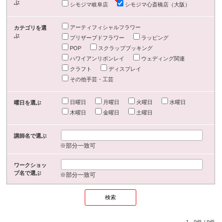
ぶ
シモジマ岐阜店
シモジマ心斎橋店（大阪）
アーティフィシャルフラワー
カテゴリを選
ぶ
プリザーブドフラワー
ラッピング
POP
スクラップブッキング
ハワイアンリボンレイ
ウェディング関連
クラフト
ディスプレイ
その他手芸・工芸
日曜日
月曜日
火曜日
水曜日
曜日を選ぶ
木曜日
金曜日
土曜日
講師名で選ぶ
※部分一致可
ワークショッ
プ名で選ぶ
※部分一致可