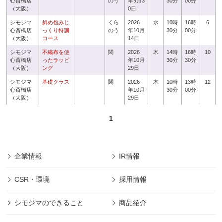
心斎橋店
のう
年9月3
30分
00分
（大阪）
0日
シモジマ
斜め包みじ
くら
2026
水
10時
16時
6
心斎橋店
っくり特訓
のう
年10月
30分
00分
（大阪）
コース
14日
シモジマ
不織布を使
関
2026
木
14時
16時
10
心斎橋店
ったラッピ
年10月
30分
30分
（大阪）
ング
29日
シモジマ
基礎クラス
関
2026
木
10時
13時
12
心斎橋店
年10月
30分
00分
（大阪）
29日
1
企業情報
IR情報
CSR・環境
採用情報
シモジマのできること
商品紹介