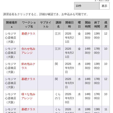
1
-
9
件 /
9
件
講習会名をクリックすると、詳細が確認でき、お申込みも可能です。
開催場所
ワークショ
サブタイ
講師
開催日
曜
開始
終了
残
▲
ップ名
トル
名
時
日
時間
時間
席
シモジマ
基礎クラス
江川
2026
金
10時
13時
12
心斎橋店
年8月2
30分
00分
（大阪）
1日
シモジマ
合わせ包み
江川
2026
金
14時
17時
10
心斎橋店
アレンジ
年8月2
30分
00分
（大阪）
1日
シモジマ
斜め包みク
関
2026
水
10時
13時
10
心斎橋店
ラス
年9月9
30分
00分
（大阪）
日
シモジマ
基礎クラス
関
2026
水
14時
17時
12
心斎橋店
年9月9
30分
00分
（大阪）
日
シモジマ
様々な包み
くら
2026
水
14時
17時
10
心斎橋店
アレンジ
のう
年9月3
30分
00分
（大阪）
0日
シモジマ
基礎クラス
くら
2026
水
10時
13時
11