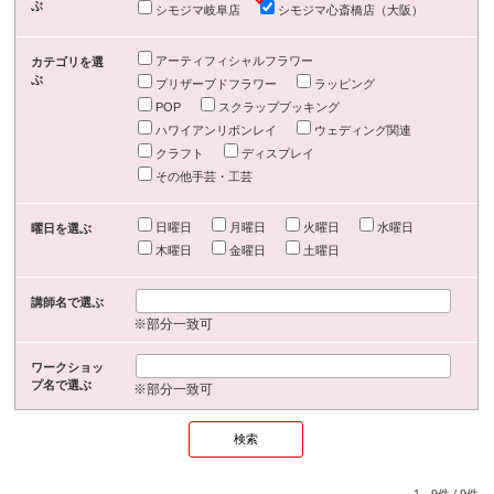
ぶ
シモジマ岐阜店
シモジマ心斎橋店（大阪）
アーティフィシャルフラワー
カテゴリを選
ぶ
プリザーブドフラワー
ラッピング
POP
スクラップブッキング
ハワイアンリボンレイ
ウェディング関連
クラフト
ディスプレイ
その他手芸・工芸
日曜日
月曜日
火曜日
水曜日
曜日を選ぶ
木曜日
金曜日
土曜日
講師名で選ぶ
※部分一致可
ワークショッ
プ名で選ぶ
※部分一致可