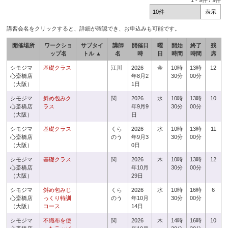
1
-
9
件 /
9
件
講習会名をクリックすると、詳細が確認でき、お申込みも可能です。
開催場所
ワークショ
サブタイ
講師
開催日
曜
開始
終了
残
ップ名
トル ▲
名
時
日
時間
時間
席
シモジマ
基礎クラス
江川
2026
金
10時
13時
12
心斎橋店
年8月2
30分
00分
（大阪）
1日
シモジマ
斜め包みク
関
2026
水
10時
13時
10
心斎橋店
ラス
年9月9
30分
00分
（大阪）
日
シモジマ
基礎クラス
くら
2026
水
10時
13時
11
心斎橋店
のう
年9月3
30分
00分
（大阪）
0日
シモジマ
基礎クラス
関
2026
木
10時
13時
12
心斎橋店
年10月
30分
00分
（大阪）
29日
シモジマ
斜め包みじ
くら
2026
水
10時
16時
6
心斎橋店
っくり特訓
のう
年10月
30分
00分
（大阪）
コース
14日
シモジマ
不織布を使
関
2026
木
14時
16時
10