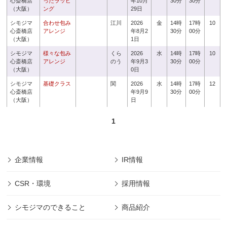
心斎橋店
ったラッピ
年10月
30分
30分
（大阪）
ング
29日
シモジマ
合わせ包み
江川
2026
金
14時
17時
10
心斎橋店
アレンジ
年8月2
30分
00分
（大阪）
1日
シモジマ
様々な包み
くら
2026
水
14時
17時
10
心斎橋店
アレンジ
のう
年9月3
30分
00分
（大阪）
0日
シモジマ
基礎クラス
関
2026
水
14時
17時
12
心斎橋店
年9月9
30分
00分
（大阪）
日
1
企業情報
IR情報
CSR・環境
採用情報
シモジマのできること
商品紹介