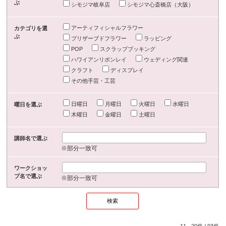
ぶ
シモジマ岐阜店
シモジマ心斎橋店（大阪）
アーティフィシャルフラワー
カテゴリを選
ぶ
プリザーブドフラワー
ラッピング
POP
スクラップブッキング
ハワイアンリボンレイ
ウェディング関連
クラフト
ディスプレイ
その他手芸・工芸
日曜日
月曜日
火曜日
水曜日
曜日を選ぶ
木曜日
金曜日
土曜日
講師名で選ぶ
※部分一致可
ワークショッ
プ名で選ぶ
※部分一致可