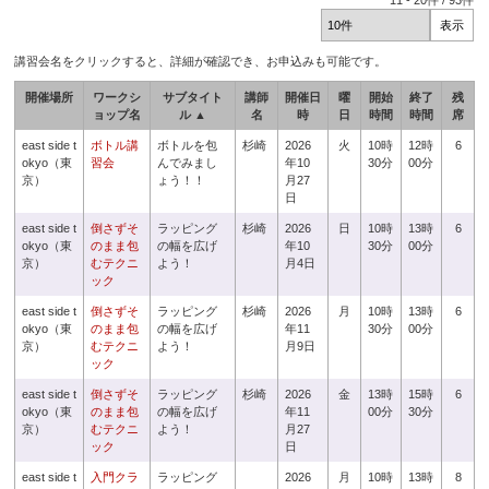
11
-
20
件 /
93
件
講習会名をクリックすると、詳細が確認でき、お申込みも可能です。
開催場所
ワークシ
サブタイト
講師
開催日
曜
開始
終了
残
ョップ名
ル ▲
名
時
日
時間
時間
席
east side t
ボトル講
ボトルを包
杉崎
2026
火
10時
12時
6
okyo（東
習会
んでみまし
年10
30分
00分
京）
ょう！！
月27
日
east side t
倒さずそ
ラッピング
杉崎
2026
日
10時
13時
6
okyo（東
のまま包
の幅を広げ
年10
30分
00分
京）
むテクニ
よう！
月4日
ック
east side t
倒さずそ
ラッピング
杉崎
2026
月
10時
13時
6
okyo（東
のまま包
の幅を広げ
年11
30分
00分
京）
むテクニ
よう！
月9日
ック
east side t
倒さずそ
ラッピング
杉崎
2026
金
13時
15時
6
okyo（東
のまま包
の幅を広げ
年11
00分
30分
京）
むテクニ
よう！
月27
ック
日
east side t
入門クラ
ラッピング
2026
月
10時
13時
8