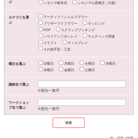
ぶ
シモジマ岐阜店
シモジマ心斎橋店（大阪）
アーティフィシャルフラワー
カテゴリを選
ぶ
プリザーブドフラワー
ラッピング
POP
スクラップブッキング
ハワイアンリボンレイ
ウェディング関連
クラフト
ディスプレイ
その他手芸・工芸
日曜日
月曜日
火曜日
水曜日
曜日を選ぶ
木曜日
金曜日
土曜日
講師名で選ぶ
※部分一致可
ワークショッ
プ名で選ぶ
※部分一致可