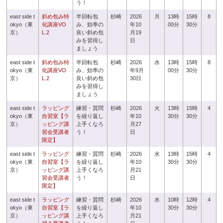
う！
east side t
斜め包み特
半回転包
杉崎
2026
月
13時
15時
8
okyo（東
化講座VO
み、効率の
年10
00分
30分
京）
L.2
良い斜め包
月19
みを習得し
日
ましょう
east side t
斜め包み特
半回転包
杉崎
2026
水
13時
15時
8
okyo（東
化講座VO
み、効率の
年9月
00分
30分
京）
L.2
良い斜め包
30日
みを習得し
ましょう
east side t
ラッピング
練習・質問
杉崎
2026
火
13時
15時
4
okyo（東
自習室【ラ
を繰り返し
年10
30分
30分
京）
ッピング講
上手くなろ
月27
習会受講者
う！
日
限定】
east side t
ラッピング
練習・質問
杉崎
2026
水
13時
15時
4
okyo（東
自習室【ラ
を繰り返し
年10
30分
30分
京）
ッピング講
上手くなろ
月21
習会受講者
う！
日
限定】
east side t
ラッピング
練習・質問
杉崎
2026
水
10時
12時
4
okyo（東
自習室【ラ
を繰り返し
年10
30分
30分
京）
ッピング講
上手くなろ
月21