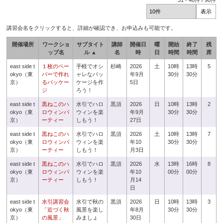
31
-
40
件 /
90
件
講習会名をクリックすると、詳細が確認でき、お申込みも可能です。
開催場所
ワークショ
サブタイト
講師
開催日
曜
開始
終了
残
ップ名
ル ▲
名
時
日
時間
時間
席
east side t
１枚のペー
手軽でオシ
杉崎
2026
土
10時
13時
5
okyo（東
パーで作れ
ャレなパッ
年9月
30分
30分
京）
るパッケー
ケージを作
5日
ジ
ろう！
east side t
黒ねこのハ
水引でハロ
黒須
2026
日
10時
13時
2
okyo（東
ロウィンパ
ウィンを楽
年9月
30分
30分
京）
ーティー
しもう！
27日
east side t
黒ねこのハ
水引でハロ
黒須
2026
土
10時
13時
7
okyo（東
ロウィンパ
ウィンを楽
年10
30分
30分
京）
ーティー
しもう！
月3日
east side t
黒ねこのハ
水引でハロ
黒須
2026
水
13時
16時
8
okyo（東
ロウィンパ
ウィンを楽
年10
00分
00分
京）
ーティー
しもう！
月14
日
east side t
水引講習会
水引で秋の
黒須
2026
日
10時
13時
3
okyo（東
「近づく秋
風景を楽し
年8月
30分
30分
京）
の風景」
みましょ
30日