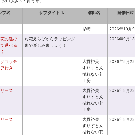
、お申込みも可能です。
ップ名
サブタイトル
講師名
開催日時
杉崎
2026年10月
お花の選び
お花えらびからラッピング
2026年9月1
りで選べる
まで楽しみましょう！
つく～
るクラッチ
大貫裕美
2026年8月2
ニア付き）
すりすとん
枯れない花
工房
るリース
大貫裕美
2026年8月2
すりすとん
枯れない花
工房
るリース
大貫裕美
2026年8月2
すりすとん
枯れない花