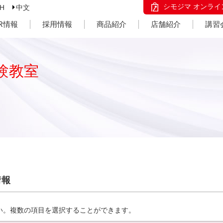
シモジマ オンライ
SH
中文
IR情報
採用情報
商品紹介
店舗紹介
講習
験教室
情報
い。複数の項目を選択することができます。