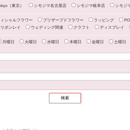
e tokyo（東京）
シモジマ名古屋店
シモジマ岐阜店
シモジ
ィシャルフラワー
プリザーブドフラワー
ラッピング
PO
リボンレイ
ウェディング関連
クラフト
ディスプレイ
月曜日
火曜日
水曜日
木曜日
金曜日
土曜日