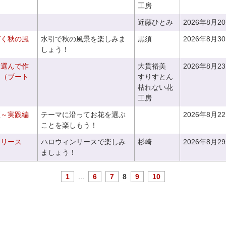
工房
近藤ひとみ
2026年8月2
づく秋の風
水引で秋の風景を楽しみま
黒須
2026年8月3
しょう！
を選んで作
大貫裕美
2026年8月2
ケ（ブート
すりすとん
枯れない花
工房
座～実践編
テーマに沿ってお花を選ぶ
2026年8月2
ことを楽しもう！
ンリース
ハロウィンリースで楽しみ
杉崎
2026年8月2
ましょう！
1
...
6
7
8
9
10