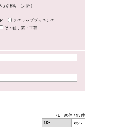
マ心斎橋店（大阪）
P
スクラップブッキング
その他手芸・工芸
71
-
80
件 /
93
件