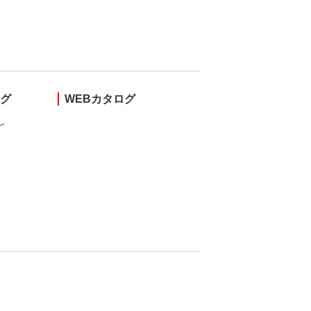
ング
WEBカタログ
し