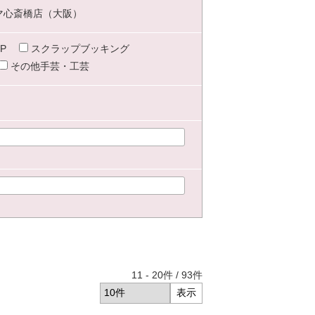
マ心斎橋店（大阪）
P
スクラップブッキング
その他手芸・工芸
11
-
20
件 /
93
件