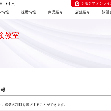
シモジマ オンライ
SH
中文
IR情報
採用情報
商品紹介
店舗紹介
講習
験教室
情報
い。複数の項目を選択することができます。