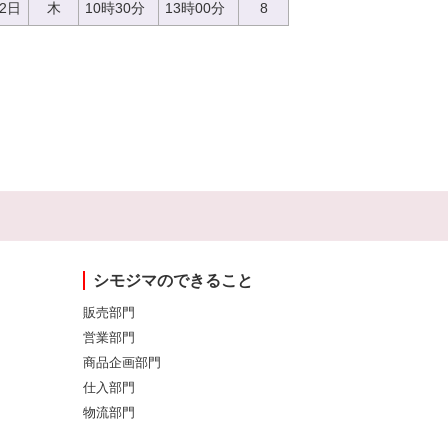
22日
木
10時30分
13時00分
8
シモジマのできること
販売部門
営業部門
商品企画部門
仕入部門
物流部門