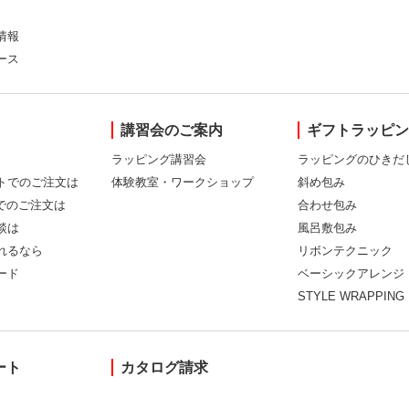
情報
ース
講習会のご案内
ギフトラッピ
ラッピング講習会
ラッピングのひきだ
トでのご注文は
体験教室・ワークショップ
斜め包み
Xでのご注文は
合わせ包み
談は
風呂敷包み
れるなら
リボンテクニック
ード
ベーシックアレンジ
STYLE WRAPPING
ート
カタログ請求