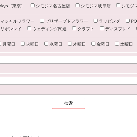
e tokyo（東京）
シモジマ名古屋店
シモジマ岐阜店
シモジ
ィシャルフラワー
プリザーブドフラワー
ラッピング
PO
リボンレイ
ウェディング関連
クラフト
ディスプレイ
月曜日
火曜日
水曜日
木曜日
金曜日
土曜日