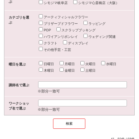
ぶ
シモジマ岐阜店
シモジマ心斎橋店（大阪）
アーティフィシャルフラワー
カテゴリを選
ぶ
プリザーブドフラワー
ラッピング
POP
スクラップブッキング
ハワイアンリボンレイ
ウェディング関連
クラフト
ディスプレイ
その他手芸・工芸
日曜日
月曜日
火曜日
水曜日
曜日を選ぶ
木曜日
金曜日
土曜日
講師名で選ぶ
※部分一致可
ワークショッ
プ名で選ぶ
※部分一致可