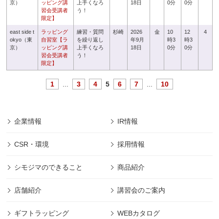
京）
ッピング講
上手くなろ
18日
0分
0分
習会受講者
う！
限定】
east side t
ラッピング
練習・質問
杉崎
2026
金
10
12
4
okyo（東
自習室【ラ
を繰り返し
年9月
時3
時3
京）
ッピング講
上手くなろ
18日
0分
0分
習会受講者
う！
限定】
1
...
3
4
5
6
7
...
10
企業情報
IR情報
CSR・環境
採用情報
シモジマのできること
商品紹介
店舗紹介
講習会のご案内
ギフトラッピング
WEBカタログ