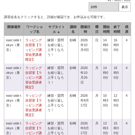
41
-
50
件 /
93
件
講習会名をクリックすると、詳細が確認でき、お申込みも可能です。
開催場所
ワークショ
サブタイト
講師
開催日
曜
開始
終了
残
ップ名
ル ▲
名
時
日
時間
時間
席
east side t
ラッピング
練習・質問
杉崎
2026
日
14
16
4
okyo（東
自習室【ラ
を繰り返し
年10
時0
時0
京）
ッピング講
上手くなろ
月4日
0分
0分
習会受講者
う！
限定】
east side t
ラッピング
練習・質問
杉崎
2026
月
14
16
4
okyo（東
自習室【ラ
を繰り返し
年10
時0
時0
京）
ッピング講
上手くなろ
月26
0分
0分
習会受講者
う！
日
限定】
east side t
ラッピング
練習・質問
杉崎
2026
月
10
12
4
okyo（東
自習室【ラ
を繰り返し
年8月
時3
時3
京）
ッピング講
上手くなろ
17日
0分
0分
習会受講者
う！
限定】
east side t
ラッピング
練習・質問
杉崎
2026
月
13
15
4
okyo（東
自習室【ラ
を繰り返し
年8月
時3
時3
京）
ッピング講
上手くなろ
17日
0分
0分