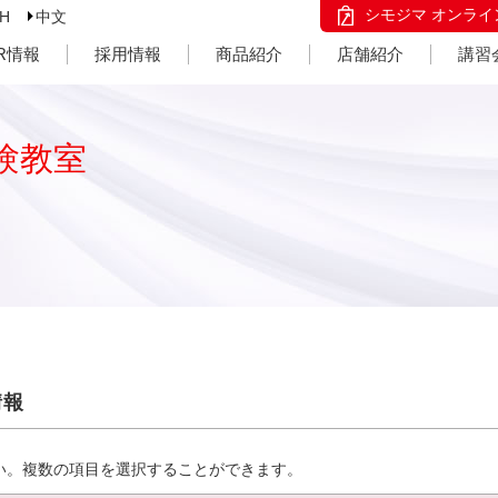
シモジマ オンライ
SH
中文
IR情報
採用情報
商品紹介
店舗紹介
講習
験教室
情報
い。複数の項目を選択することができます。