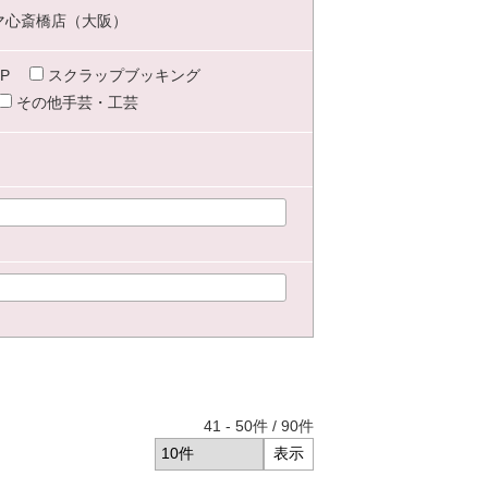
マ心斎橋店（大阪）
P
スクラップブッキング
その他手芸・工芸
41
-
50
件 /
90
件