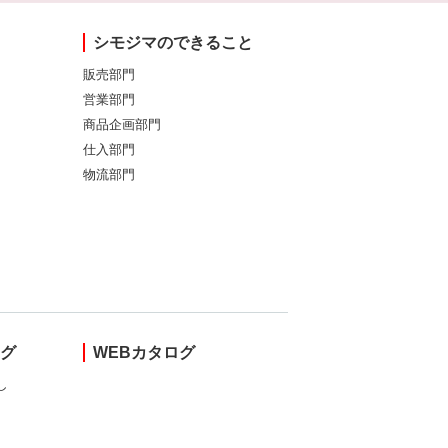
シモジマのできること
販売部門
営業部門
商品企画部門
仕入部門
物流部門
ング
WEBカタログ
し