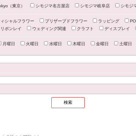
e tokyo（東京）
シモジマ名古屋店
シモジマ岐阜店
シモジ
ィシャルフラワー
プリザーブドフラワー
ラッピング
PO
リボンレイ
ウェディング関連
クラフト
ディスプレイ
月曜日
火曜日
水曜日
木曜日
金曜日
土曜日