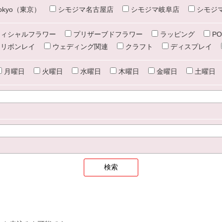
e tokyo（東京）
シモジマ名古屋店
シモジマ岐阜店
シモジ
ィシャルフラワー
プリザーブドフラワー
ラッピング
PO
リボンレイ
ウェディング関連
クラフト
ディスプレイ
月曜日
火曜日
水曜日
木曜日
金曜日
土曜日