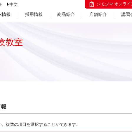
シモジマ オンライ
SH
中文
IR情報
採用情報
商品紹介
店舗紹介
講習
験教室
情報
い。複数の項目を選択することができます。