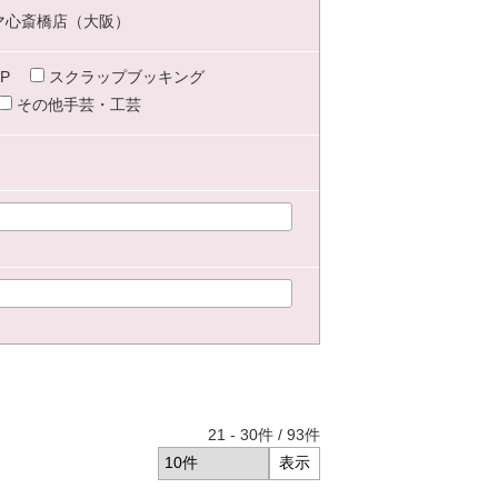
マ心斎橋店（大阪）
P
スクラップブッキング
その他手芸・工芸
21
-
30
件 /
93
件