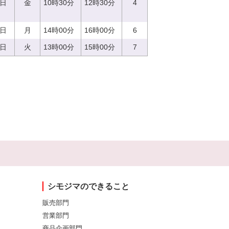
8日
金
10時30分
12時30分
4
4日
月
14時00分
16時00分
6
5日
火
13時00分
15時00分
7
シモジマのできること
販売部門
営業部門
商品企画部門