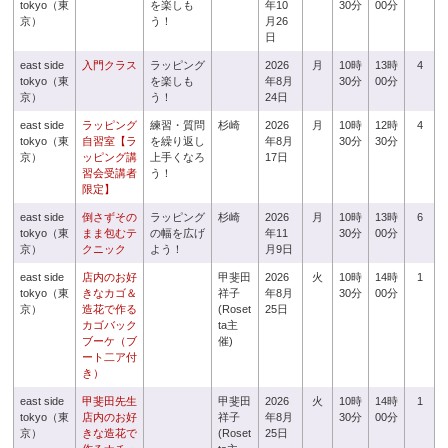
tokyo（東
を楽しも
年10
30分
00分
京）
う！
月26
日
east side
入門クラス
ラッピング
2026
月
10時
13時
4
tokyo（東
を楽しも
年8月
30分
00分
京）
う！
24日
east side
ラッピング
練習・質問
杉崎
2026
月
10時
12時
4
tokyo（東
自習室【ラ
を繰り返し
年8月
30分
30分
京）
ッピング講
上手くなろ
17日
習会受講者
う！
限定】
east side
倒さずその
ラッピング
杉崎
2026
月
10時
13時
6
tokyo（東
まま包むテ
の幅を広げ
年11
30分
00分
京）
クニック
よう！
月9日
east side
店内のお好
甲斐田
2026
火
10時
14時
1
tokyo（東
きなカゴ＆
祥子
年8月
30分
00分
京）
造花で作る
(Roset
25日
カゴバック
ta主
ブーケ（ブ
催)
ート二ア付
き）
east side
甲斐田先生
甲斐田
2026
火
10時
14時
1
tokyo（東
店内のお好
祥子
年8月
30分
00分
京）
きな造花で
(Roset
25日