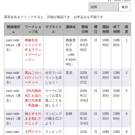
11
-
20
件 /
93
件
講習会名をクリックすると、詳細が確認でき、お申込みも可能です。
開催場所
ワークショ
サブタイト
講師名
開催
曜
開始
終了
残
▲
ップ名
ル
日時
日
時間
時間
席
east side
権藤先生
権藤貴
2026
日
10時
14時
1
tokyo（東
リメイクで
代子
年8月
30分
00分
京）
作るラウン
先生
30日
ドブーケレ
（offic
ッスン
e hana
801）
east side
黒ねこのハ
水引でハロ
黒須
2026
日
10時
13時
2
tokyo（東
ロウィンパ
ウィンを楽
年9月
30分
30分
京）
ーティー
しもう！
27日
east side
【年内最終
テーマに沿
2026
日
10時
15時
5
tokyo（東
回】お花の
ってお花を
年11
30分
20分
京）
選び方講座
選ぶことを
月8日
～実践編～
楽しもう！
east side
倒さずその
ラッピング
杉崎
2026
日
10時
13時
6
tokyo（東
まま包むテ
の幅を広げ
年10
30分
00分
京）
クニック
よう！
月4日
east side
入門クラス
ラッピング
2026
月
10時
13時
8