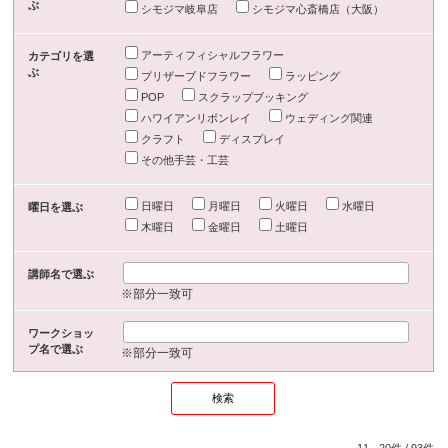
ぶ
シモジマ岐阜店
シモジマ心斎橋店（大阪）
アーティフィシャルフラワー
カテゴリを選
ぶ
プリザーブドフラワー
ラッピング
POP
スクラップブッキング
ハワイアンリボンレイ
ウェディング関連
クラフト
ディスプレイ
その他手芸・工芸
日曜日
月曜日
火曜日
水曜日
曜日を選ぶ
木曜日
金曜日
土曜日
講師名で選ぶ
※部分一致可
ワークショッ
プ名で選ぶ
※部分一致可