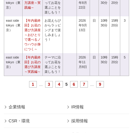
tokyo（東
方講座～実
ってお花を
年8月
30分
20分
京）
践編～
選ぶことを
22日
楽しもう！
east side
【年内最終
お花えらび
2026
日
10時
15時
3
tokyo（東
回】お花の
からラッピ
年9月
30分
20分
京）
選び方講座
ングまで楽
13日
～おひとり
しみましょ
で選べるノ
う！
ウハウが身
につく～
east side
【年内最終
テーマに沿
2026
日
10時
15時
5
tokyo（東
回】お花の
ってお花を
年11
30分
20分
京）
選び方講座
選ぶことを
月8日
～実践編～
楽しもう！
1
...
3
4
5
6
7
...
9
企業情報
IR情報
CSR・環境
採用情報