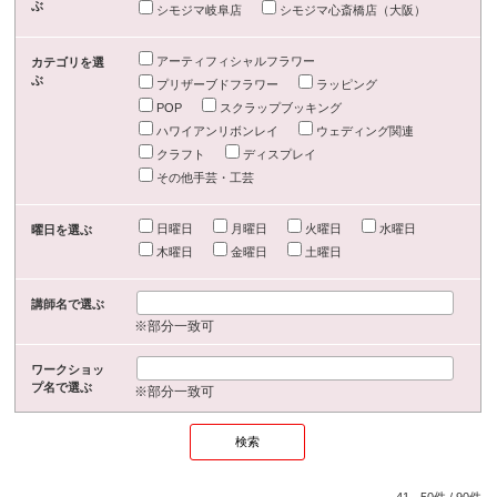
ぶ
シモジマ岐阜店
シモジマ心斎橋店（大阪）
アーティフィシャルフラワー
カテゴリを選
ぶ
プリザーブドフラワー
ラッピング
POP
スクラップブッキング
ハワイアンリボンレイ
ウェディング関連
クラフト
ディスプレイ
その他手芸・工芸
日曜日
月曜日
火曜日
水曜日
曜日を選ぶ
木曜日
金曜日
土曜日
講師名で選ぶ
※部分一致可
ワークショッ
プ名で選ぶ
※部分一致可