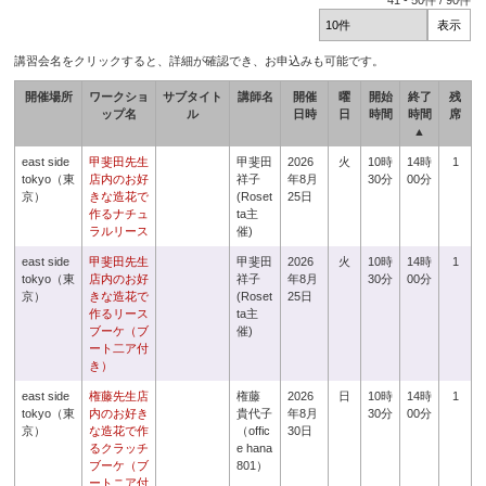
41
-
50
件 /
90
件
講習会名をクリックすると、詳細が確認でき、お申込みも可能です。
開催場所
ワークショ
サブタイト
講師名
開催
曜
開始
終了
残
ップ名
ル
日時
日
時間
時間
席
▲
east side
甲斐田先生
甲斐田
2026
火
10時
14時
1
tokyo（東
店内のお好
祥子
年8月
30分
00分
京）
きな造花で
(Roset
25日
作るナチュ
ta主
ラルリース
催)
east side
甲斐田先生
甲斐田
2026
火
10時
14時
1
tokyo（東
店内のお好
祥子
年8月
30分
00分
京）
きな造花で
(Roset
25日
作るリース
ta主
ブーケ（ブ
催)
ート二ア付
き）
east side
権藤先生店
権藤
2026
日
10時
14時
1
tokyo（東
内のお好き
貴代子
年8月
30分
00分
京）
な造花で作
（offic
30日
るクラッチ
e hana
ブーケ（ブ
801）
ートニア付