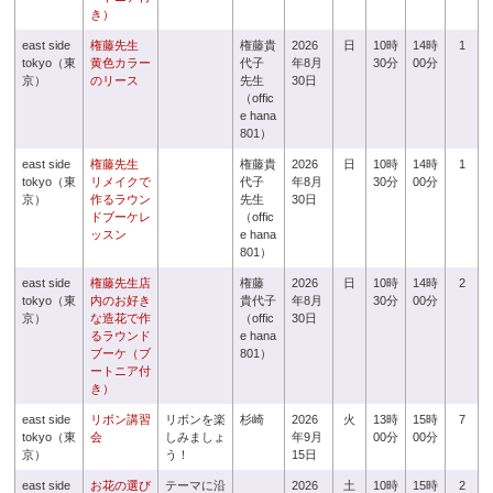
き）
east side
権藤先生
権藤貴
2026
日
10時
14時
1
tokyo（東
黄色カラー
代子
年8月
30分
00分
京）
のリース
先生
30日
（offic
e hana
801）
east side
権藤先生
権藤貴
2026
日
10時
14時
1
tokyo（東
リメイクで
代子
年8月
30分
00分
京）
作るラウン
先生
30日
ドブーケレ
（offic
ッスン
e hana
801）
east side
権藤先生店
権藤
2026
日
10時
14時
2
tokyo（東
内のお好き
貴代子
年8月
30分
00分
京）
な造花で作
（offic
30日
るラウンド
e hana
ブーケ（ブ
801）
ートニア付
き）
east side
リボン講習
リボンを楽
杉崎
2026
火
13時
15時
7
tokyo（東
会
しみましょ
年9月
00分
00分
京）
う！
15日
east side
お花の選び
テーマに沿
2026
土
10時
15時
2