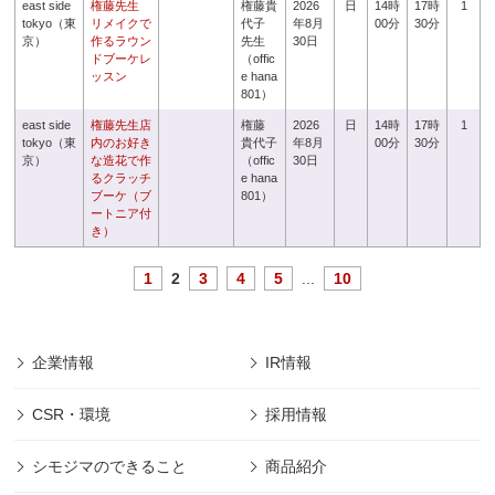
east side
権藤先生
権藤貴
2026
日
14時
17時
1
tokyo（東
リメイクで
代子
年8月
00分
30分
京）
作るラウン
先生
30日
ドブーケレ
（offic
ッスン
e hana
801）
east side
権藤先生店
権藤
2026
日
14時
17時
1
tokyo（東
内のお好き
貴代子
年8月
00分
30分
京）
な造花で作
（offic
30日
るクラッチ
e hana
ブーケ（ブ
801）
ートニア付
き）
1
2
3
4
5
...
10
企業情報
IR情報
CSR・環境
採用情報
シモジマのできること
商品紹介