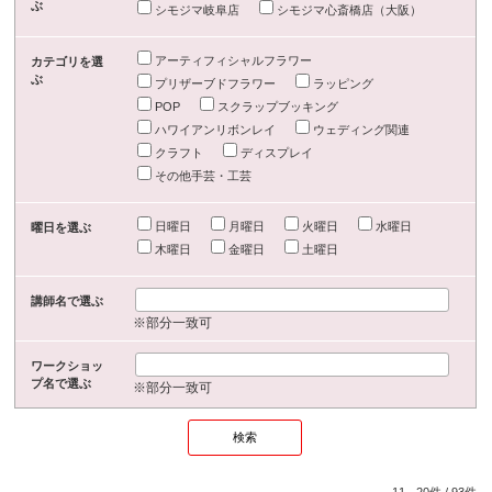
ぶ
シモジマ岐阜店
シモジマ心斎橋店（大阪）
アーティフィシャルフラワー
カテゴリを選
ぶ
プリザーブドフラワー
ラッピング
POP
スクラップブッキング
ハワイアンリボンレイ
ウェディング関連
クラフト
ディスプレイ
その他手芸・工芸
日曜日
月曜日
火曜日
水曜日
曜日を選ぶ
木曜日
金曜日
土曜日
講師名で選ぶ
※部分一致可
ワークショッ
プ名で選ぶ
※部分一致可