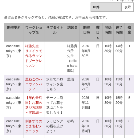
11
-
20
件 /
93
件
講習会名をクリックすると、詳細が確認でき、お申込みも可能です。
開催場所
ワークショ
サブタイト
講師名
開催
曜
開始
終了
残
ップ名
ル
日時
日
時間
時間
席
▲
east side
権藤先生
権藤貴
2026
日
10時
14時
1
tokyo（東
リメイクで
代子
年8月
30分
00分
京）
作るラウン
先生
30日
ドブーケレ
（offic
ッスン
e hana
801）
east side
黒ねこのハ
水引でハロ
黒須
2026
日
10時
13時
1
tokyo（東
ロウィンパ
ウィンを楽
年9月
30分
30分
京）
ーティー
しもう！
27日
east side
【年内最終
テーマに沿
2026
日
10時
15時
5
tokyo（東
回】お花の
ってお花を
年11
30分
20分
京）
選び方講座
選ぶことを
月8日
～実践編～
楽しもう！
east side
倒さずその
ラッピング
杉崎
2026
日
10時
13時
6
tokyo（東
まま包むテ
の幅を広げ
年10
30分
00分
京）
クニック
よう！
月4日