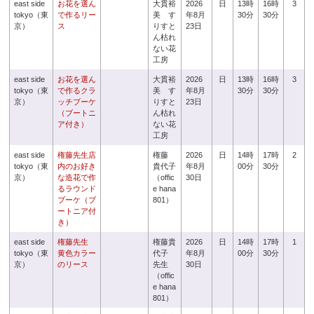
east side
お花を選ん
大貫裕
2026
日
13時
16時
3
tokyo（東
で作るリー
美 す
年8月
30分
30分
京）
ス
りすと
23日
ん枯れ
ない花
工房
east side
お花を選ん
大貫裕
2026
日
13時
16時
3
tokyo（東
で作るクラ
美 す
年8月
30分
30分
京）
ッチブーケ
りすと
23日
（ブートニ
ん枯れ
ア付き）
ない花
工房
east side
権藤先生店
権藤
2026
日
14時
17時
2
tokyo（東
内のお好き
貴代子
年8月
00分
30分
京）
な造花で作
（offic
30日
るラウンド
e hana
ブーケ（ブ
801）
ートニア付
き）
east side
権藤先生
権藤貴
2026
日
14時
17時
1
tokyo（東
黄色カラー
代子
年8月
00分
30分
京）
のリース
先生
30日
（offic
e hana
801）