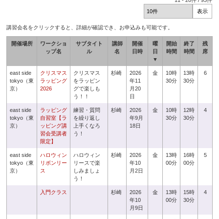
11
-
20
件 /
93
件
講習会名をクリックすると、詳細が確認でき、お申込みも可能です。
開催場所
ワークショ
サブタイト
講師
開催
曜
開始
終了
残
ップ名
ル
名
日時
日
時間
時間
席
▼
east side
クリスマス
クリスマス
杉崎
2026
金
10時
13時
6
tokyo（東
ラッピング
をラッピン
年11
30分
30分
京）
2026
グで楽しも
月20
う！！
日
east side
ラッピング
練習・質問
杉崎
2026
金
10時
12時
4
tokyo（東
自習室【ラ
を繰り返し
年9月
30分
30分
京）
ッピング講
上手くなろ
18日
習会受講者
う！
限定】
east side
ハロウィン
ハロウィン
杉崎
2026
金
13時
16時
5
tokyo（東
リボンリー
リースで楽
年10
00分
00分
京）
ス
しみましょ
月2日
う！
入門クラス
杉崎
2026
金
13時
15時
4
年10
00分
30分
月9日