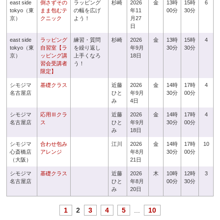
east side
倒さずその
ラッピング
杉崎
2026
金
13時
15時
6
tokyo（東
まま包むテ
の幅を広げ
年11
00分
30分
京）
クニック
よう！
月27
日
east side
ラッピング
練習・質問
杉崎
2026
金
13時
15時
4
tokyo（東
自習室【ラ
を繰り返し
年9月
30分
30分
京）
ッピング講
上手くなろ
18日
習会受講者
う！
限定】
シモジマ
基礎クラス
近藤
2026
金
14時
17時
4
名古屋店
ひと
年9月
30分
00分
み
4日
シモジマ
応用Ⅲクラ
近藤
2026
金
14時
17時
4
名古屋店
ス
ひと
年9月
30分
00分
み
18日
シモジマ
合わせ包み
江川
2026
金
14時
17時
10
心斎橋店
アレンジ
年8月
30分
00分
（大阪）
21日
シモジマ
基礎クラス
近藤
2026
木
10時
12時
3
名古屋店
ひと
年8月
00分
30分
み
20日
1
2
3
4
5
...
10