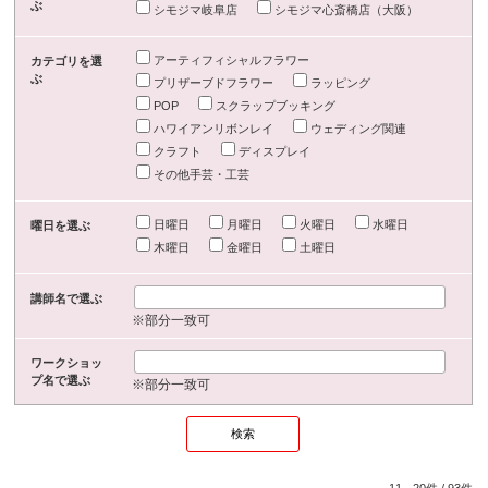
ぶ
シモジマ岐阜店
シモジマ心斎橋店（大阪）
アーティフィシャルフラワー
カテゴリを選
ぶ
プリザーブドフラワー
ラッピング
POP
スクラップブッキング
ハワイアンリボンレイ
ウェディング関連
クラフト
ディスプレイ
その他手芸・工芸
日曜日
月曜日
火曜日
水曜日
曜日を選ぶ
木曜日
金曜日
土曜日
講師名で選ぶ
※部分一致可
ワークショッ
プ名で選ぶ
※部分一致可