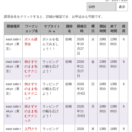
11
-
20
件 /
93
件
講習会名をクリックすると、詳細が確認でき、お申込みも可能です。
開催場所
ワークシ
サブタイト
講師
開催日
曜
開始
終了
残
ョップ名
ル ▲
名
時
日
時間
時間
席
east side t
ボトル講
ボトルを包
杉崎
2026
火
10時
12時
6
okyo（東
習会
んでみまし
年10
30分
00分
京）
ょう！！
月27
日
east side t
倒さずそ
ラッピング
杉崎
2026
金
13時
15時
6
okyo（東
のまま包
の幅を広げ
年11
00分
30分
京）
むテクニ
よう！
月27
ック
日
east side t
倒さずそ
ラッピング
杉崎
2026
日
10時
13時
6
okyo（東
のまま包
の幅を広げ
年10
30分
00分
京）
むテクニ
よう！
月4日
ック
east side t
倒さずそ
ラッピング
杉崎
2026
月
10時
13時
6
okyo（東
のまま包
の幅を広げ
年11
30分
00分
京）
むテクニ
よう！
月9日
ック
east side t
入門クラ
ラッピング
2026
木
13時
16時
8