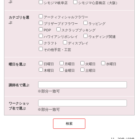
ぶ
シモジマ岐阜店
シモジマ心斎橋店（大阪）
アーティフィシャルフラワー
カテゴリを選
ぶ
プリザーブドフラワー
ラッピング
POP
スクラップブッキング
ハワイアンリボンレイ
ウェディング関連
クラフト
ディスプレイ
その他手芸・工芸
日曜日
月曜日
火曜日
水曜日
曜日を選ぶ
木曜日
金曜日
土曜日
講師名で選ぶ
※部分一致可
ワークショッ
プ名で選ぶ
※部分一致可