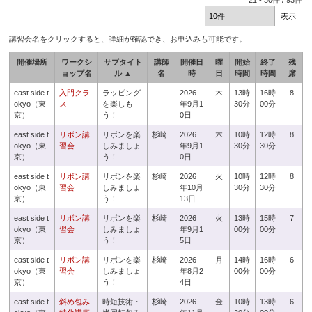
21
-
30
件 /
93
件
講習会名をクリックすると、詳細が確認でき、お申込みも可能です。
開催場所
ワークシ
サブタイト
講師
開催日
曜
開始
終了
残
ョップ名
ル ▲
名
時
日
時間
時間
席
east side t
入門クラ
ラッピング
2026
木
13時
16時
8
okyo（東
ス
を楽しも
年9月1
30分
00分
京）
う！
0日
east side t
リボン講
リボンを楽
杉崎
2026
木
10時
12時
8
okyo（東
習会
しみましょ
年9月1
30分
30分
京）
う！
0日
east side t
リボン講
リボンを楽
杉崎
2026
火
10時
12時
8
okyo（東
習会
しみましょ
年10月
30分
30分
京）
う！
13日
east side t
リボン講
リボンを楽
杉崎
2026
火
13時
15時
7
okyo（東
習会
しみましょ
年9月1
00分
00分
京）
う！
5日
east side t
リボン講
リボンを楽
杉崎
2026
月
14時
16時
6
okyo（東
習会
しみましょ
年8月2
00分
00分
京）
う！
4日
east side t
斜め包み
時短技術・
杉崎
2026
金
10時
13時
6