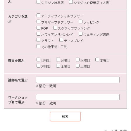
ぶ
シモジマ岐阜店
シモジマ心斎橋店（大阪）
アーティフィシャルフラワー
カテゴリを選
ぶ
プリザーブドフラワー
ラッピング
POP
スクラップブッキング
ハワイアンリボンレイ
ウェディング関連
クラフト
ディスプレイ
その他手芸・工芸
日曜日
月曜日
火曜日
水曜日
曜日を選ぶ
木曜日
金曜日
土曜日
講師名で選ぶ
※部分一致可
ワークショッ
プ名で選ぶ
※部分一致可