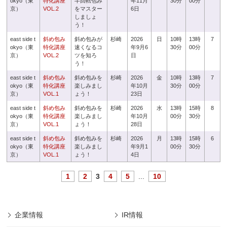
okyo（東
特化講座
半回転包み
年11月
30分
00分
京）
VOL.2
をマスター
6日
しましょ
う！
east side t
斜め包み
斜め包みが
杉崎
2026
日
10時
13時
7
okyo（東
特化講座
速くなるコ
年9月6
30分
00分
京）
VOL.2
ツを知ろ
日
う！
east side t
斜め包み
斜め包みを
杉崎
2026
金
10時
13時
7
okyo（東
特化講座
楽しみまし
年10月
30分
00分
京）
VOL.1
ょう！
23日
east side t
斜め包み
斜め包みを
杉崎
2026
水
13時
15時
8
okyo（東
特化講座
楽しみまし
年10月
00分
30分
京）
VOL.1
ょう！
28日
east side t
斜め包み
斜め包みを
杉崎
2026
月
13時
15時
6
okyo（東
特化講座
楽しみまし
年9月1
00分
30分
京）
VOL.1
ょう！
4日
1
2
3
4
5
...
10
企業情報
IR情報