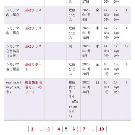
み
17日
0分
0分
シモジマ
基礎クラス
近藤
2026
金
14
17
4
名古屋店
ひと
年9月
時3
時0
み
4日
0分
0分
シモジマ
基礎クラス
近藤
2026
木
14
17
4
名古屋店
ひと
年9月
時3
時0
み
10日
0分
0分
シモジマ
基礎クラス
関
2026
水
14
17
12
心斎橋店
年9月
時3
時0
（大阪）
9日
0分
0分
シモジマ
基礎サポー
近藤
2026
金
10
16
4
名古屋店
ト
ひと
年8月
時0
時0
み
28日
0分
0分
east side t
権藤先生 黄
権藤
2026
日
10
14
1
okyo（東
色カラーの
貴代
年8月
時3
時0
京）
リース
子
30日
0分
0分
先生
（offic
e han
a80
1）
1
...
3
4
5
6
7
...
10