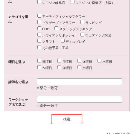
ぶ
シモジマ岐阜店
シモジマ心斎橋店（大阪）
アーティフィシャルフラワー
カテゴリを選
ぶ
プリザーブドフラワー
ラッピング
POP
スクラップブッキング
ハワイアンリボンレイ
ウェディング関連
クラフト
ディスプレイ
その他手芸・工芸
日曜日
月曜日
火曜日
水曜日
曜日を選ぶ
木曜日
金曜日
土曜日
講師名で選ぶ
※部分一致可
ワークショッ
プ名で選ぶ
※部分一致可