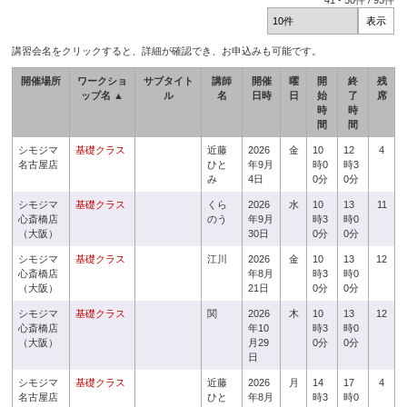
41
-
50
件 /
93
件
講習会名をクリックすると、詳細が確認でき、お申込みも可能です。
開催場所
ワークショ
サブタイト
講師
開催
曜
開
終
残
ップ名 ▲
ル
名
日時
日
始
了
席
時
時
間
間
シモジマ
基礎クラス
近藤
2026
金
10
12
4
名古屋店
ひと
年9月
時0
時3
み
4日
0分
0分
シモジマ
基礎クラス
くら
2026
水
10
13
11
心斎橋店
のう
年9月
時3
時0
（大阪）
30日
0分
0分
シモジマ
基礎クラス
江川
2026
金
10
13
12
心斎橋店
年8月
時3
時0
（大阪）
21日
0分
0分
シモジマ
基礎クラス
関
2026
木
10
13
12
心斎橋店
年10
時3
時0
（大阪）
月29
0分
0分
日
シモジマ
基礎クラス
近藤
2026
月
14
17
4
名古屋店
ひと
年8月
時3
時0