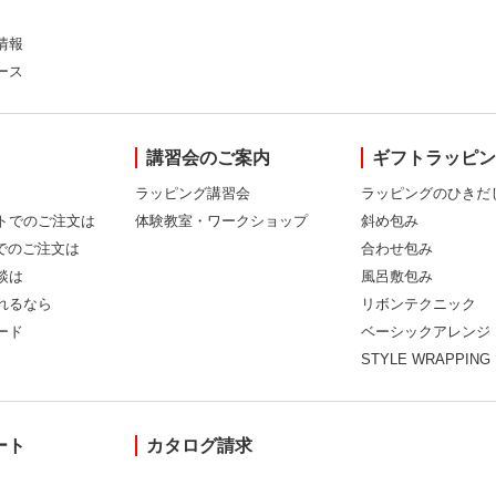
情報
ース
講習会のご案内
ギフトラッピ
ラッピング講習会
ラッピングのひきだ
トでのご注文は
体験教室・ワークショップ
斜め包み
Xでのご注文は
合わせ包み
談は
風呂敷包み
れるなら
リボンテクニック
ード
ベーシックアレンジ
STYLE WRAPPING
ート
カタログ請求