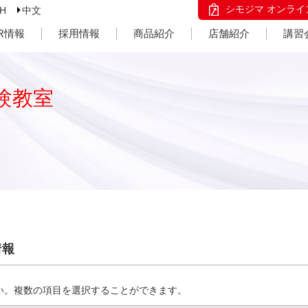
シモジマ オンライ
SH
中文
IR情報
採用情報
商品紹介
店舗紹介
講習
験教室
情報
い。複数の項目を選択することができます。