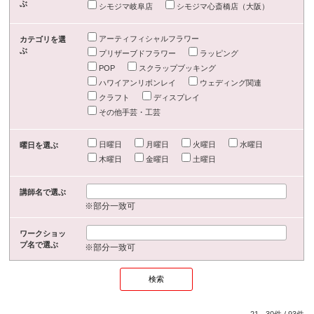
ぶ
シモジマ岐阜店
シモジマ心斎橋店（大阪）
アーティフィシャルフラワー
カテゴリを選
ぶ
プリザーブドフラワー
ラッピング
POP
スクラップブッキング
ハワイアンリボンレイ
ウェディング関連
クラフト
ディスプレイ
その他手芸・工芸
日曜日
月曜日
火曜日
水曜日
曜日を選ぶ
木曜日
金曜日
土曜日
講師名で選ぶ
※部分一致可
ワークショッ
プ名で選ぶ
※部分一致可