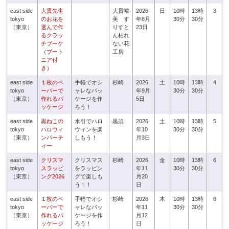
east side
大貫先生
大貫裕
2026
日
10時
13時
3
tokyo
のお花を
美 す
年8月
30分
30分
（東京）
選んで作
りすと
23日
るクラッ
ん枯れ
チブーケ
ない花
（ブート
工房
ニア付
き）
east side
１枚のペ
手軽でオシ
杉崎
2026
土
10時
13時
4
tokyo
ーパーで
ャレなパッ
年9月
30分
30分
（東京）
作れるパ
ケージを作
5日
ッケージ
ろう！
east side
黒ねこの
水引でハロ
黒須
2026
土
10時
13時
5
tokyo
ハロウィ
ウィンを楽
年10
30分
30分
（東京）
ンパーテ
しもう！
月3日
ィー
east side
クリスマ
クリスマス
杉崎
2026
金
10時
13時
6
tokyo
スラッピ
をラッピン
年11
30分
30分
（東京）
ング2026
グで楽しも
月20
う！！
日
east side
１枚のペ
手軽でオシ
杉崎
2026
木
10時
13時
6
tokyo
ーパーで
ャレなパッ
年11
30分
30分
（東京）
作れるパ
ケージを作
月12
ッケージ
ろう！
日