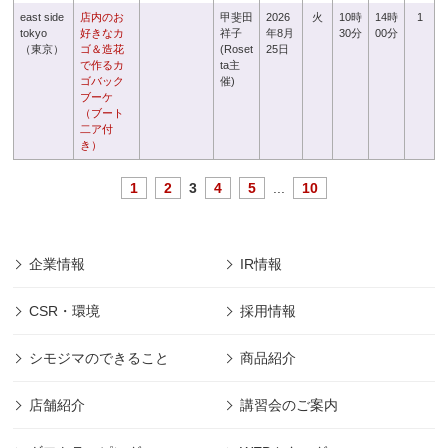
east side
店内のお
甲斐田
2026
火
10時
14時
1
tokyo
好きなカ
祥子
年8月
30分
00分
（東京）
ゴ＆造花
(Roset
25日
で作るカ
ta主
ゴバック
催)
ブーケ
（ブート
二ア付
き）
1
2
3
4
5
...
10
企業情報
IR情報
CSR・環境
採用情報
シモジマのできること
商品紹介
店舗紹介
講習会のご案内