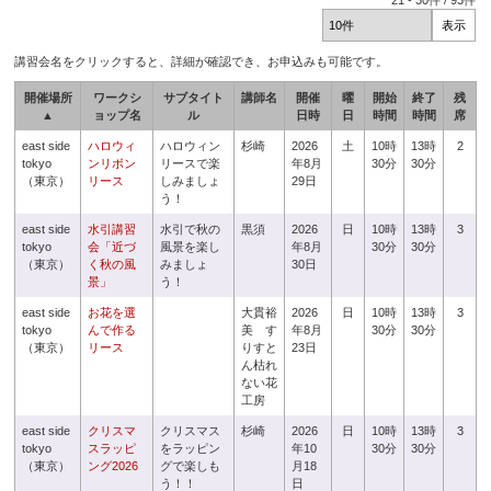
21
-
30
件 /
93
件
講習会名をクリックすると、詳細が確認でき、お申込みも可能です。
開催場所
ワークシ
サブタイト
講師名
開催
曜
開始
終了
残
▲
ョップ名
ル
日時
日
時間
時間
席
east side
ハロウィ
ハロウィン
杉崎
2026
土
10時
13時
2
tokyo
ンリボン
リースで楽
年8月
30分
30分
（東京）
リース
しみましょ
29日
う！
east side
水引講習
水引で秋の
黒須
2026
日
10時
13時
3
tokyo
会「近づ
風景を楽し
年8月
30分
30分
（東京）
く秋の風
みましょ
30日
景」
う！
east side
お花を選
大貫裕
2026
日
10時
13時
3
tokyo
んで作る
美 す
年8月
30分
30分
（東京）
リース
りすと
23日
ん枯れ
ない花
工房
east side
クリスマ
クリスマス
杉崎
2026
日
10時
13時
3
tokyo
スラッピ
をラッピン
年10
30分
30分
（東京）
ング2026
グで楽しも
月18
う！！
日