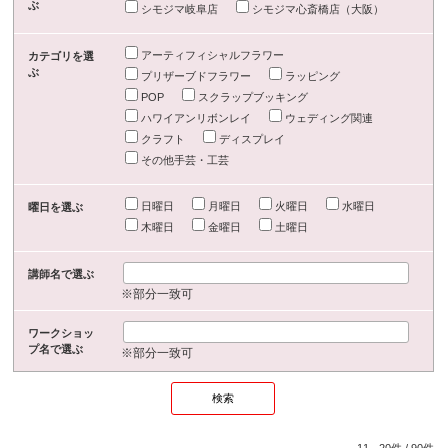
ぶ
シモジマ岐阜店
シモジマ心斎橋店（大阪）
アーティフィシャルフラワー
カテゴリを選
ぶ
プリザーブドフラワー
ラッピング
POP
スクラップブッキング
ハワイアンリボンレイ
ウェディング関連
クラフト
ディスプレイ
その他手芸・工芸
日曜日
月曜日
火曜日
水曜日
曜日を選ぶ
木曜日
金曜日
土曜日
講師名で選ぶ
※部分一致可
ワークショッ
プ名で選ぶ
※部分一致可