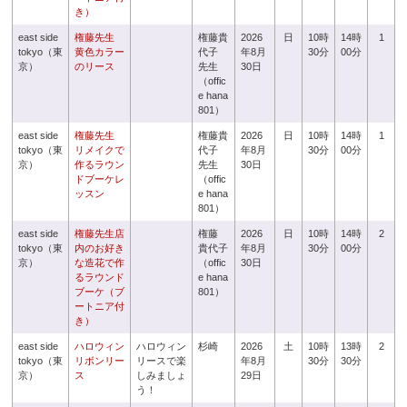
き）
east side
権藤先生
権藤貴
2026
日
10時
14時
1
tokyo（東
黄色カラー
代子
年8月
30分
00分
京）
のリース
先生
30日
（offic
e hana
801）
east side
権藤先生
権藤貴
2026
日
10時
14時
1
tokyo（東
リメイクで
代子
年8月
30分
00分
京）
作るラウン
先生
30日
ドブーケレ
（offic
ッスン
e hana
801）
east side
権藤先生店
権藤
2026
日
10時
14時
2
tokyo（東
内のお好き
貴代子
年8月
30分
00分
京）
な造花で作
（offic
30日
るラウンド
e hana
ブーケ（ブ
801）
ートニア付
き）
east side
ハロウィン
ハロウィン
杉崎
2026
土
10時
13時
2
tokyo（東
リボンリー
リースで楽
年8月
30分
30分
京）
ス
しみましょ
29日
う！