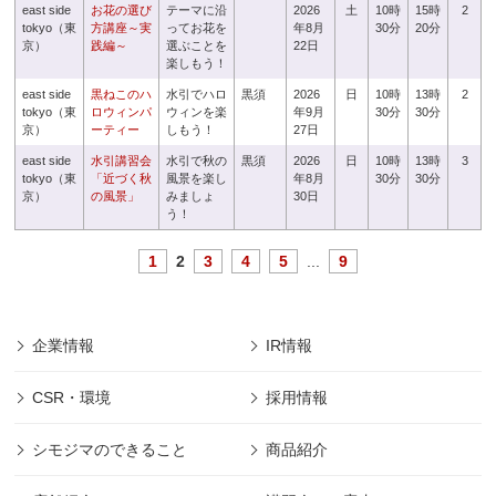
east side
お花の選び
テーマに沿
2026
土
10時
15時
2
tokyo（東
方講座～実
ってお花を
年8月
30分
20分
京）
践編～
選ぶことを
22日
楽しもう！
east side
黒ねこのハ
水引でハロ
黒須
2026
日
10時
13時
2
tokyo（東
ロウィンパ
ウィンを楽
年9月
30分
30分
京）
ーティー
しもう！
27日
east side
水引講習会
水引で秋の
黒須
2026
日
10時
13時
3
tokyo（東
「近づく秋
風景を楽し
年8月
30分
30分
京）
の風景」
みましょ
30日
う！
1
2
3
4
5
...
9
企業情報
IR情報
CSR・環境
採用情報
シモジマのできること
商品紹介