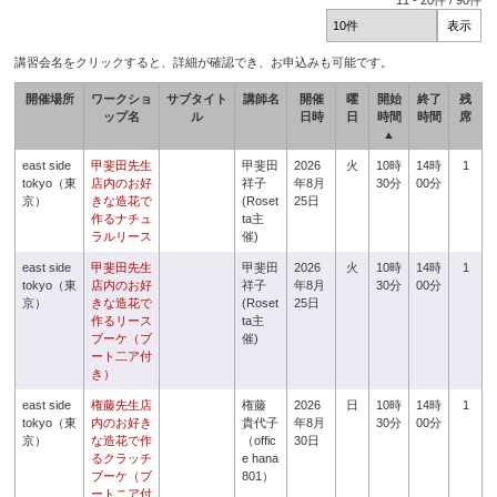
11
-
20
件 /
90
件
講習会名をクリックすると、詳細が確認でき、お申込みも可能です。
開催場所
ワークショ
サブタイト
講師名
開催
曜
開始
終了
残
ップ名
ル
日時
日
時間
時間
席
▲
east side
甲斐田先生
甲斐田
2026
火
10時
14時
1
tokyo（東
店内のお好
祥子
年8月
30分
00分
京）
きな造花で
(Roset
25日
作るナチュ
ta主
ラルリース
催)
east side
甲斐田先生
甲斐田
2026
火
10時
14時
1
tokyo（東
店内のお好
祥子
年8月
30分
00分
京）
きな造花で
(Roset
25日
作るリース
ta主
ブーケ（ブ
催)
ート二ア付
き）
east side
権藤先生店
権藤
2026
日
10時
14時
1
tokyo（東
内のお好き
貴代子
年8月
30分
00分
京）
な造花で作
（offic
30日
るクラッチ
e hana
ブーケ（ブ
801）
ートニア付