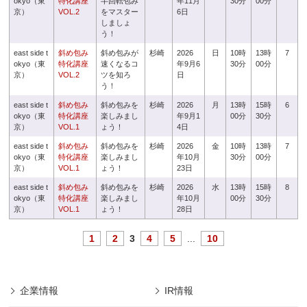
okyo（東
特化講座
半回転包み
年11月
30分
00分
京）
VOL.2
をマスター
6日
しましょ
う！
east side t
斜め包み
斜め包みが
杉崎
2026
日
10時
13時
7
okyo（東
特化講座
速くなるコ
年9月6
30分
00分
京）
VOL.2
ツを知ろ
日
う！
east side t
斜め包み
斜め包みを
杉崎
2026
月
13時
15時
6
okyo（東
特化講座
楽しみまし
年9月1
00分
30分
京）
VOL.1
ょう！
4日
east side t
斜め包み
斜め包みを
杉崎
2026
金
10時
13時
7
okyo（東
特化講座
楽しみまし
年10月
30分
00分
京）
VOL.1
ょう！
23日
east side t
斜め包み
斜め包みを
杉崎
2026
水
13時
15時
8
okyo（東
特化講座
楽しみまし
年10月
00分
30分
京）
VOL.1
ょう！
28日
1
2
3
4
5
...
10
企業情報
IR情報