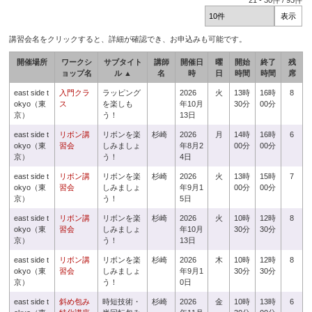
21
-
30
件 /
93
件
講習会名をクリックすると、詳細が確認でき、お申込みも可能です。
開催場所
ワークシ
サブタイト
講師
開催日
曜
開始
終了
残
ョップ名
ル ▲
名
時
日
時間
時間
席
east side t
入門クラ
ラッピング
2026
火
13時
16時
8
okyo（東
ス
を楽しも
年10月
30分
00分
京）
う！
13日
east side t
リボン講
リボンを楽
杉崎
2026
月
14時
16時
6
okyo（東
習会
しみましょ
年8月2
00分
00分
京）
う！
4日
east side t
リボン講
リボンを楽
杉崎
2026
火
13時
15時
7
okyo（東
習会
しみましょ
年9月1
00分
00分
京）
う！
5日
east side t
リボン講
リボンを楽
杉崎
2026
火
10時
12時
8
okyo（東
習会
しみましょ
年10月
30分
30分
京）
う！
13日
east side t
リボン講
リボンを楽
杉崎
2026
木
10時
12時
8
okyo（東
習会
しみましょ
年9月1
30分
30分
京）
う！
0日
east side t
斜め包み
時短技術・
杉崎
2026
金
10時
13時
6