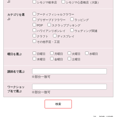
ぶ
シモジマ岐阜店
シモジマ心斎橋店（大阪）
アーティフィシャルフラワー
カテゴリを選
ぶ
プリザーブドフラワー
ラッピング
POP
スクラップブッキング
ハワイアンリボンレイ
ウェディング関連
クラフト
ディスプレイ
その他手芸・工芸
日曜日
月曜日
火曜日
水曜日
曜日を選ぶ
木曜日
金曜日
土曜日
講師名で選ぶ
※部分一致可
ワークショッ
プ名で選ぶ
※部分一致可