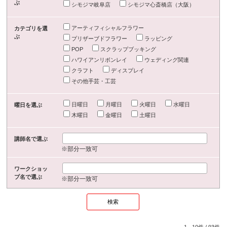
ぶ
シモジマ岐阜店
シモジマ心斎橋店（大阪）
アーティフィシャルフラワー
カテゴリを選
ぶ
プリザーブドフラワー
ラッピング
POP
スクラップブッキング
ハワイアンリボンレイ
ウェディング関連
クラフト
ディスプレイ
その他手芸・工芸
日曜日
月曜日
火曜日
水曜日
曜日を選ぶ
木曜日
金曜日
土曜日
講師名で選ぶ
※部分一致可
ワークショッ
プ名で選ぶ
※部分一致可