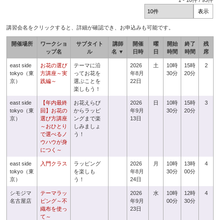
1
-
10
件 /
93
件
講習会名をクリックすると、詳細が確認でき、お申込みも可能です。
開催場所
ワークショ
サブタイト
講師
開催
曜
開始
終了
残
ップ名
ル
名 ▼
日時
日
時間
時間
席
east side
お花の選び
テーマに沿
2026
土
10時
15時
2
tokyo（東
方講座～実
ってお花を
年8月
30分
20分
京）
践編～
選ぶことを
22日
楽しもう！
east side
【年内最終
お花えらび
2026
日
10時
15時
3
tokyo（東
回】お花の
からラッピ
年9月
30分
20分
京）
選び方講座
ングまで楽
13日
～おひとり
しみましょ
で選べるノ
う！
ウハウが身
につく～
east side
入門クラス
ラッピング
2026
月
10時
13時
4
tokyo（東
を楽しも
年8月
30分
00分
京）
う！
24日
シモジマ
テーマラッ
2026
水
10時
12時
4
名古屋店
ピング～不
年9月
00分
30分
織布を使っ
23日
て～