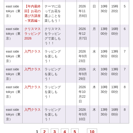
east side
【年内最終
テーマに沿
2026
日
10時
15時
5
tokyo（東
回】お花の
ってお花を
年11
30分
20分
京）
選び方講座
選ぶことを
月8日
～実践編～
楽しもう！
east side
クリスマス
クリスマス
2026
月
13時
16時
6
tokyo（東
ラッピング
をラッピン
年12
00分
00分
京）
2026
グで楽しも
月7日
う！！
east side
入門クラス
ラッピング
2026
水
10時
13時
7
tokyo（東
を楽しも
年9月
30分
00分
京）
う！
23日
east side
入門クラス
ラッピング
2026
火
10時
13時
7
tokyo（東
を楽しも
年9月
30分
00分
京）
う！
29日
east side
入門クラス
ラッピング
2026
木
10時
13時
8
tokyo（東
を楽しも
年10
30分
00分
京）
う！
月22
日
east side
入門クラス
ラッピング
2026
木
13時
16時
8
tokyo（東
を楽しも
年9月
30分
00分
京）
う！
10日
1
2
3
4
5
...
10