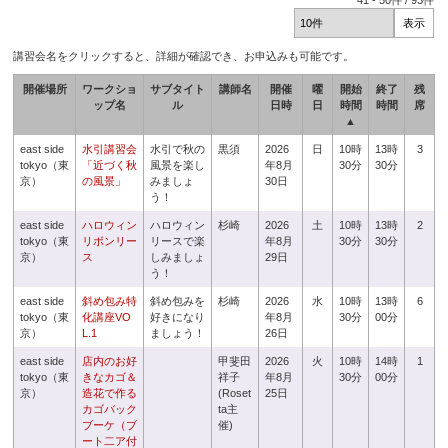
41
-
50
件 /
93
件
講習会名をクリックすると、詳細が確認でき、お申込みも可能です。
開催場所
ワークショ
サブタイト
講師名
開催
曜
開始
終了
残
ップ名
ル
日時
日
時間
時間
席
▲
east side
水引講習会
水引で秋の
黒須
2026
日
10時
13時
3
tokyo（東
「近づく秋
風景を楽し
年8月
30分
30分
京）
の風景」
みましょ
30日
う！
east side
ハロウィン
ハロウィン
杉崎
2026
土
10時
13時
2
tokyo（東
リボンリー
リースで楽
年8月
30分
30分
京）
ス
しみましょ
29日
う！
east side
斜め包み特
斜め包みを
杉崎
2026
水
10時
13時
6
tokyo（東
化講座VO
好きになり
年8月
30分
00分
京）
L.1
ましょう！
26日
east side
店内のお好
甲斐田
2026
火
10時
14時
1
tokyo（東
きなカゴ＆
祥子
年8月
30分
00分
京）
造花で作る
(Roset
25日
カゴバック
ta主
ブーケ（ブ
催)
ート二ア付