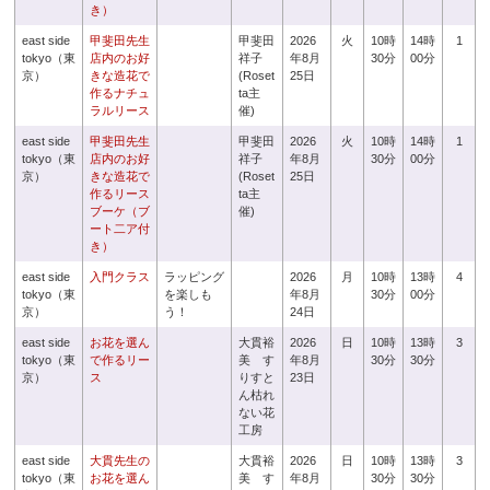
き）
east side
甲斐田先生
甲斐田
2026
火
10時
14時
1
tokyo（東
店内のお好
祥子
年8月
30分
00分
京）
きな造花で
(Roset
25日
作るナチュ
ta主
ラルリース
催)
east side
甲斐田先生
甲斐田
2026
火
10時
14時
1
tokyo（東
店内のお好
祥子
年8月
30分
00分
京）
きな造花で
(Roset
25日
作るリース
ta主
ブーケ（ブ
催)
ート二ア付
き）
east side
入門クラス
ラッピング
2026
月
10時
13時
4
tokyo（東
を楽しも
年8月
30分
00分
京）
う！
24日
east side
お花を選ん
大貫裕
2026
日
10時
13時
3
tokyo（東
で作るリー
美 す
年8月
30分
30分
京）
ス
りすと
23日
ん枯れ
ない花
工房
east side
大貫先生の
大貫裕
2026
日
10時
13時
3
tokyo（東
お花を選ん
美 す
年8月
30分
30分