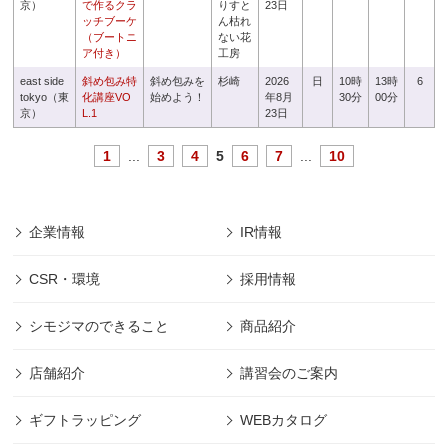
京）
で作るクラ
りすと
23日
ッチブーケ
ん枯れ
（ブートニ
ない花
ア付き）
工房
east side
斜め包み特
斜め包みを
杉崎
2026
日
10時
13時
6
tokyo（東
化講座VO
始めよう！
年8月
30分
00分
京）
L.1
23日
1
...
3
4
5
6
7
...
10
企業情報
IR情報
CSR・環境
採用情報
シモジマのできること
商品紹介
店舗紹介
講習会のご案内
ギフトラッピング
WEBカタログ