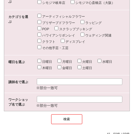
ぶ
シモジマ岐阜店
シモジマ心斎橋店（大阪）
アーティフィシャルフラワー
カテゴリを選
ぶ
プリザーブドフラワー
ラッピング
POP
スクラップブッキング
ハワイアンリボンレイ
ウェディング関連
クラフト
ディスプレイ
その他手芸・工芸
日曜日
月曜日
火曜日
水曜日
曜日を選ぶ
木曜日
金曜日
土曜日
講師名で選ぶ
※部分一致可
ワークショッ
プ名で選ぶ
※部分一致可