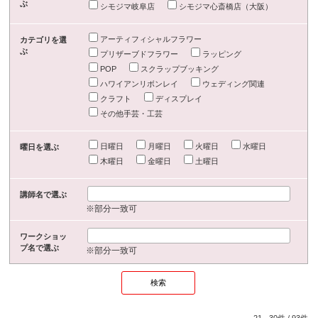
ぶ
シモジマ岐阜店
シモジマ心斎橋店（大阪）
アーティフィシャルフラワー
カテゴリを選
ぶ
プリザーブドフラワー
ラッピング
POP
スクラップブッキング
ハワイアンリボンレイ
ウェディング関連
クラフト
ディスプレイ
その他手芸・工芸
日曜日
月曜日
火曜日
水曜日
曜日を選ぶ
木曜日
金曜日
土曜日
講師名で選ぶ
※部分一致可
ワークショッ
プ名で選ぶ
※部分一致可