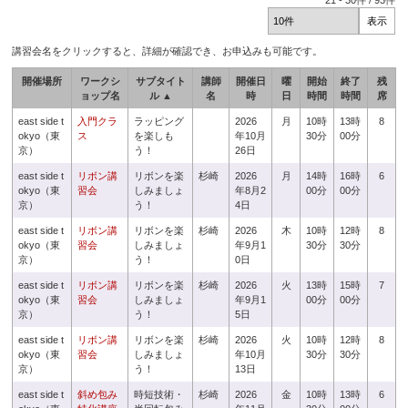
21
-
30
件 /
93
件
講習会名をクリックすると、詳細が確認でき、お申込みも可能です。
開催場所
ワークシ
サブタイト
講師
開催日
曜
開始
終了
残
ョップ名
ル ▲
名
時
日
時間
時間
席
east side t
入門クラ
ラッピング
2026
月
10時
13時
8
okyo（東
ス
を楽しも
年10月
30分
00分
京）
う！
26日
east side t
リボン講
リボンを楽
杉崎
2026
月
14時
16時
6
okyo（東
習会
しみましょ
年8月2
00分
00分
京）
う！
4日
east side t
リボン講
リボンを楽
杉崎
2026
木
10時
12時
8
okyo（東
習会
しみましょ
年9月1
30分
30分
京）
う！
0日
east side t
リボン講
リボンを楽
杉崎
2026
火
13時
15時
7
okyo（東
習会
しみましょ
年9月1
00分
00分
京）
う！
5日
east side t
リボン講
リボンを楽
杉崎
2026
火
10時
12時
8
okyo（東
習会
しみましょ
年10月
30分
30分
京）
う！
13日
east side t
斜め包み
時短技術・
杉崎
2026
金
10時
13時
6