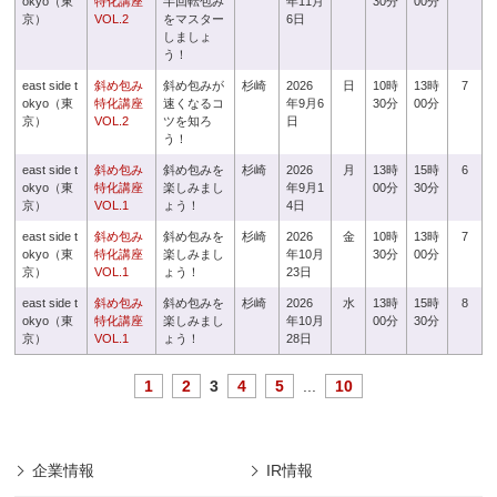
okyo（東
特化講座
半回転包み
年11月
30分
00分
京）
VOL.2
をマスター
6日
しましょ
う！
east side t
斜め包み
斜め包みが
杉崎
2026
日
10時
13時
7
okyo（東
特化講座
速くなるコ
年9月6
30分
00分
京）
VOL.2
ツを知ろ
日
う！
east side t
斜め包み
斜め包みを
杉崎
2026
月
13時
15時
6
okyo（東
特化講座
楽しみまし
年9月1
00分
30分
京）
VOL.1
ょう！
4日
east side t
斜め包み
斜め包みを
杉崎
2026
金
10時
13時
7
okyo（東
特化講座
楽しみまし
年10月
30分
00分
京）
VOL.1
ょう！
23日
east side t
斜め包み
斜め包みを
杉崎
2026
水
13時
15時
8
okyo（東
特化講座
楽しみまし
年10月
00分
30分
京）
VOL.1
ょう！
28日
1
2
3
4
5
...
10
企業情報
IR情報