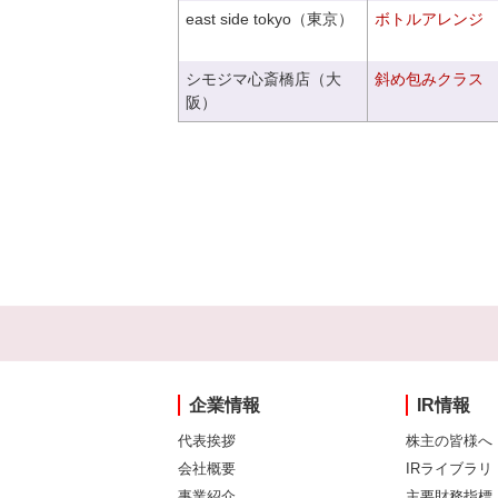
east side tokyo（東京）
ボトルアレンジ
シモジマ心斎橋店（大
斜め包みクラス
阪）
企業情報
IR情報
代表挨拶
株主の皆様へ
会社概要
IRライブラリ
事業紹介
主要財務指標