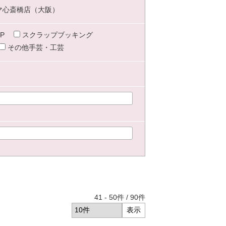
マ心斎橋店（大阪）
P
スクラップブッキング
その他手芸・工芸
41
-
50
件 /
90
件