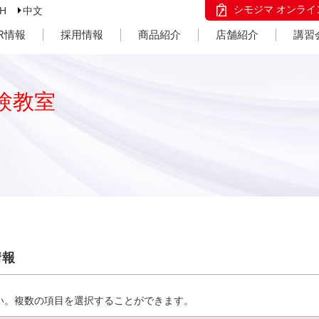
シモジマ オンライ
SH
中文
IR情報
採用情報
商品紹介
店舗紹介
講習
験教室
情報
い。複数の項目を選択することができます。