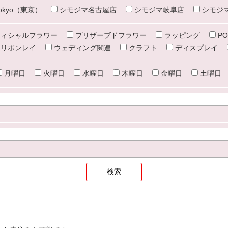
e tokyo（東京）
シモジマ名古屋店
シモジマ岐阜店
シモジ
ィシャルフラワー
プリザーブドフラワー
ラッピング
PO
リボンレイ
ウェディング関連
クラフト
ディスプレイ
月曜日
火曜日
水曜日
木曜日
金曜日
土曜日