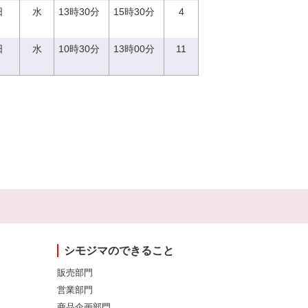
日
水
13時30分
15時30分
4
日
水
10時30分
13時00分
11
シモジマのできること
販売部門
営業部門
商品企画部門