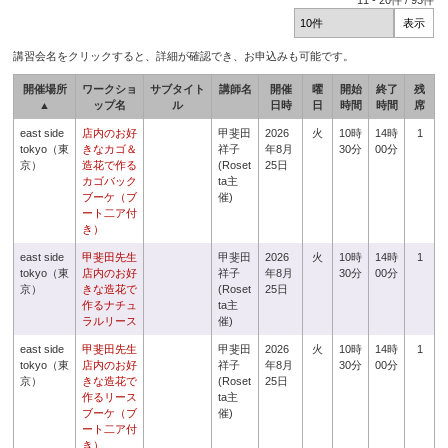
11
-
20
件 /
93
件
講習会名をクリックすると、詳細が確認でき、お申込みも可能です。
開催場所
ワークショ
サブタイト
講師名
開催
曜
開始
終了
残
▲
ップ名
ル
日時
日
時間
時間
席
east side
店内のお好
甲斐田
2026
火
10時
14時
1
tokyo（東
きなカゴ＆
祥子
年8月
30分
00分
京）
造花で作る
(Roset
25日
カゴバック
ta主
ブーケ（ブ
催)
ート二ア付
き）
east side
甲斐田先生
甲斐田
2026
火
10時
14時
1
tokyo（東
店内のお好
祥子
年8月
30分
00分
京）
きな造花で
(Roset
25日
作るナチュ
ta主
ラルリース
催)
east side
甲斐田先生
甲斐田
2026
火
10時
14時
1
tokyo（東
店内のお好
祥子
年8月
30分
00分
京）
きな造花で
(Roset
25日
作るリース
ta主
ブーケ（ブ
催)
ート二ア付
き）