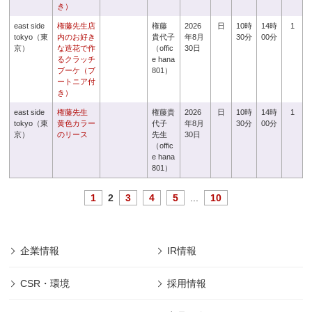
き）
east side
権藤先生店
権藤
2026
日
10時
14時
1
tokyo（東
内のお好き
貴代子
年8月
30分
00分
京）
な造花で作
（offic
30日
るクラッチ
e hana
ブーケ（ブ
801）
ートニア付
き）
east side
権藤先生
権藤貴
2026
日
10時
14時
1
tokyo（東
黄色カラー
代子
年8月
30分
00分
京）
のリース
先生
30日
（offic
e hana
801）
1
2
3
4
5
...
10
企業情報
IR情報
CSR・環境
採用情報