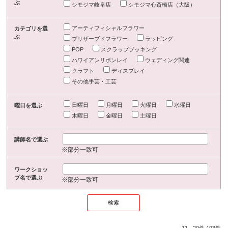
ぶ
シモジマ岐阜店
シモジマ心斎橋店（大阪）
アーティフィシャルフラワー
カテゴリを選
ぶ
プリザーブドフラワー
ラッピング
POP
スクラップブッキング
ハワイアンリボンレイ
ウェディング関連
クラフト
ディスプレイ
その他手芸・工芸
日曜日
月曜日
火曜日
水曜日
曜日を選ぶ
木曜日
金曜日
土曜日
講師名で選ぶ
※部分一致可
ワークショッ
プ名で選ぶ
※部分一致可