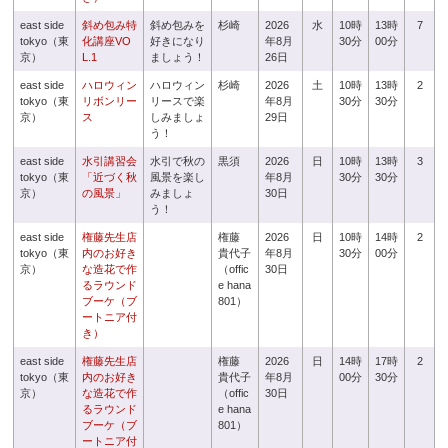
east side
斜め包み特
斜め包みを
杉崎
2026
水
10時
13時
7
tokyo（東
化講座VO
好きになり
年8月
30分
00分
京）
L.1
ましょう！
26日
east side
ハロウィン
ハロウィン
杉崎
2026
土
10時
13時
2
tokyo（東
リボンリー
リースで楽
年8月
30分
30分
京）
ス
しみましょ
29日
う！
east side
水引講習会
水引で秋の
黒須
2026
日
10時
13時
3
tokyo（東
「近づく秋
風景を楽し
年8月
30分
30分
京）
の風景」
みましょ
30日
う！
east side
権藤先生店
権藤
2026
日
10時
14時
2
tokyo（東
内のお好き
貴代子
年8月
30分
00分
京）
な造花で作
（offic
30日
るラウンド
e hana
ブーケ（ブ
801）
ートニア付
き）
east side
権藤先生店
権藤
2026
日
14時
17時
2
tokyo（東
内のお好き
貴代子
年8月
00分
30分
京）
な造花で作
（offic
30日
るラウンド
e hana
ブーケ（ブ
801）
ートニア付