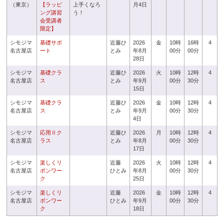
（東京）
【ラッピ
上手くなろ
月4日
ング講習
う！
会受講者
限定】
シモジマ
基礎サポ
近藤ひ
2026
金
10時
16時
4
名古屋店
ート
とみ
年8月
00分
00分
28日
シモジマ
基礎クラ
近藤ひ
2026
火
10時
12時
4
名古屋店
ス
とみ
年9月
00分
30分
15日
シモジマ
基礎クラ
近藤ひ
2026
金
10時
12時
4
名古屋店
ス
とみ
年9月
00分
30分
4日
シモジマ
応用Ⅱク
近藤ひ
2026
月
10時
12時
4
名古屋店
ラス
とみ
年8月
00分
30分
17日
シモジマ
楽しくリ
近藤
2026
火
10時
12時
4
名古屋店
ボンワー
ひとみ
年8月
00分
30分
ク
25日
シモジマ
楽しくリ
近藤
2026
金
10時
12時
4
名古屋店
ボンワー
ひとみ
年9月
00分
30分
ク
18日