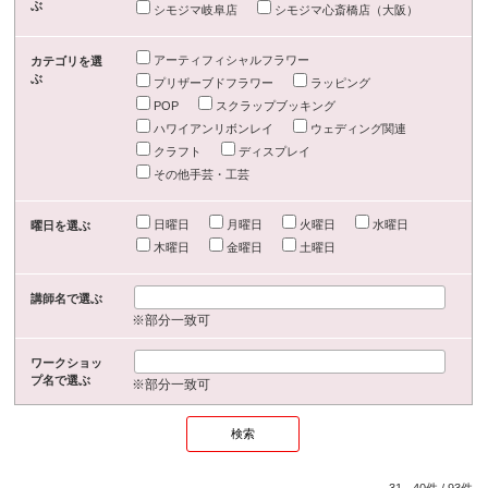
ぶ
シモジマ岐阜店
シモジマ心斎橋店（大阪）
アーティフィシャルフラワー
カテゴリを選
ぶ
プリザーブドフラワー
ラッピング
POP
スクラップブッキング
ハワイアンリボンレイ
ウェディング関連
クラフト
ディスプレイ
その他手芸・工芸
日曜日
月曜日
火曜日
水曜日
曜日を選ぶ
木曜日
金曜日
土曜日
講師名で選ぶ
※部分一致可
ワークショッ
プ名で選ぶ
※部分一致可