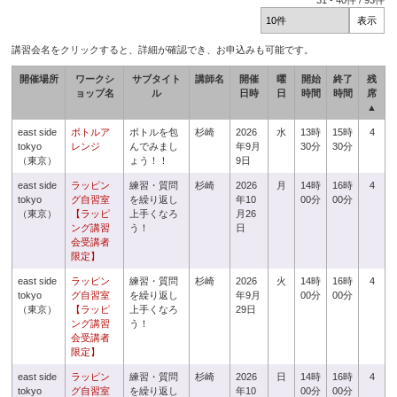
31
-
40
件 /
93
件
講習会名をクリックすると、詳細が確認でき、お申込みも可能です。
開催場所
ワークシ
サブタイト
講師名
開催
曜
開始
終了
残
ョップ名
ル
日時
日
時間
時間
席
▲
east side
ボトルア
ボトルを包
杉崎
2026
水
13時
15時
4
tokyo
レンジ
んでみまし
年9月
30分
30分
（東京）
ょう！！
9日
east side
ラッピン
練習・質問
杉崎
2026
月
14時
16時
4
tokyo
グ自習室
を繰り返し
年10
00分
00分
（東京）
【ラッピ
上手くなろ
月26
ング講習
う！
日
会受講者
限定】
east side
ラッピン
練習・質問
杉崎
2026
火
14時
16時
4
tokyo
グ自習室
を繰り返し
年9月
00分
00分
（東京）
【ラッピ
上手くなろ
29日
ング講習
う！
会受講者
限定】
east side
ラッピン
練習・質問
杉崎
2026
日
14時
16時
4
tokyo
グ自習室
を繰り返し
年10
00分
00分