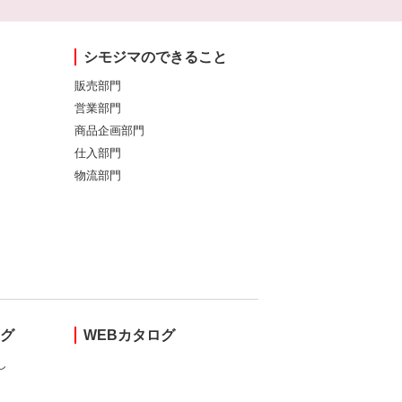
シモジマのできること
販売部門
営業部門
商品企画部門
仕入部門
物流部門
ング
WEBカタログ
し