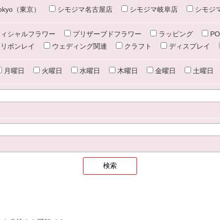
e tokyo（東京）
シモジマ名古屋店
シモジマ岐阜店
シモジ
ィシャルフラワー
プリザーブドフラワー
ラッピング
PO
リボンレイ
ウェディング関連
クラフト
ディスプレイ
月曜日
火曜日
水曜日
木曜日
金曜日
土曜日