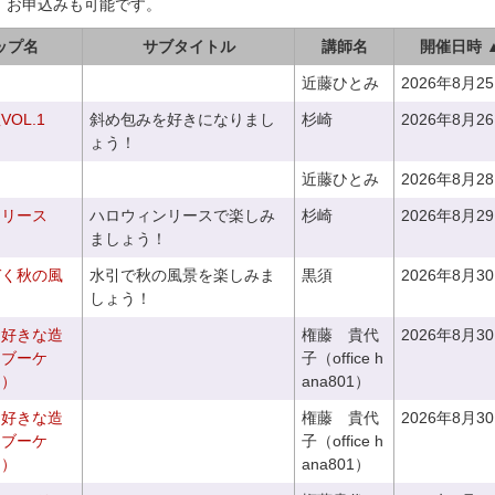
、お申込みも可能です。
ップ名
サブタイトル
講師名
開催日時 
近藤ひとみ
2026年8月2
OL.1
斜め包みを好きになりまし
杉崎
2026年8月2
ょう！
近藤ひとみ
2026年8月2
ンリース
ハロウィンリースで楽しみ
杉崎
2026年8月2
ましょう！
づく秋の風
水引で秋の風景を楽しみま
黒須
2026年8月3
しょう！
お好きな造
権藤 貴代
2026年8月3
ドブーケ
子（office h
き）
ana801）
お好きな造
権藤 貴代
2026年8月3
チブーケ
子（office h
き）
ana801）