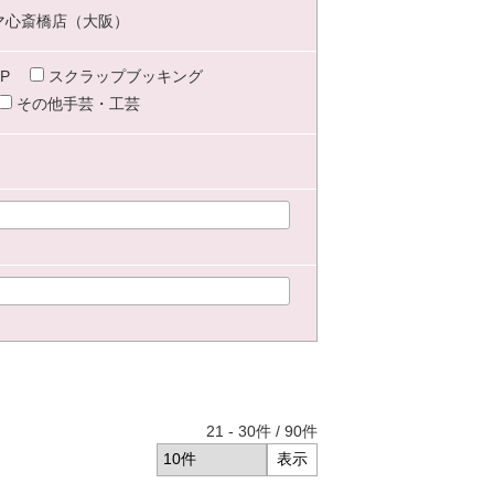
マ心斎橋店（大阪）
P
スクラップブッキング
その他手芸・工芸
21
-
30
件 /
90
件