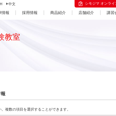
シモジマ オンライ
SH
中文
IR情報
採用情報
商品紹介
店舗紹介
講習
験教室
情報
い。複数の項目を選択することができます。