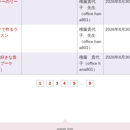
ラーのリー
権藤貴代
2026年8月3
子 先生
（office han
a801）
クで作るラ
権藤貴代
2026年8月3
ッスン
子 先生
（office han
a801）
お好きな造
権藤 貴代
2026年8月3
ドブーケ
子（office h
き）
ana801）
1
2
3
4
5
...
9
page top