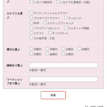
ぶ
シモジマ岐阜店
シモジマ心斎橋店（大阪）
アーティフィシャルフラワー
カテゴリを選
ぶ
プリザーブドフラワー
ラッピング
POP
スクラップブッキング
ハワイアンリボンレイ
ウェディング関連
クラフト
ディスプレイ
その他手芸・工芸
日曜日
月曜日
火曜日
水曜日
曜日を選ぶ
木曜日
金曜日
土曜日
講師名で選ぶ
※部分一致可
ワークショッ
プ名で選ぶ
※部分一致可