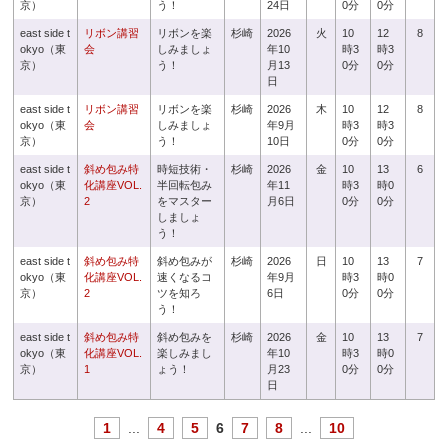
京）
う！
24日
0分
0分
east side t
リボン講習
リボンを楽
杉崎
2026
火
10
12
8
okyo（東
会
しみましょ
年10
時3
時3
京）
う！
月13
0分
0分
日
east side t
リボン講習
リボンを楽
杉崎
2026
木
10
12
8
okyo（東
会
しみましょ
年9月
時3
時3
京）
う！
10日
0分
0分
east side t
斜め包み特
時短技術・
杉崎
2026
金
10
13
6
okyo（東
化講座VOL.
半回転包み
年11
時3
時0
京）
2
をマスター
月6日
0分
0分
しましょ
う！
east side t
斜め包み特
斜め包みが
杉崎
2026
日
10
13
7
okyo（東
化講座VOL.
速くなるコ
年9月
時3
時0
京）
2
ツを知ろ
6日
0分
0分
う！
east side t
斜め包み特
斜め包みを
杉崎
2026
金
10
13
7
okyo（東
化講座VOL.
楽しみまし
年10
時3
時0
京）
1
ょう！
月23
0分
0分
日
1
...
4
5
6
7
8
...
10