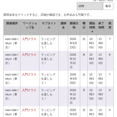
51
-
60
件 /
93
件
講習会名をクリックすると、詳細が確認でき、お申込みも可能です。
開催場所
ワークショ
サブタイト
講師
開催日
曜
開始
終了
残
ップ名
ル
名
時
日
時間
時間
席
▼
east side t
入門クラス
ラッピング
2026
水
10
13
7
okyo（東
を楽しも
年9月
時3
時0
京）
う！
23日
0分
0分
east side t
入門クラス
ラッピング
2026
木
10
13
8
okyo（東
を楽しも
年10
時3
時0
京）
う！
月22
0分
0分
日
east side t
入門クラス
ラッピング
2026
火
10
13
7
okyo（東
を楽しも
年9月
時3
時0
京）
う！
29日
0分
0分
east side t
入門クラス
ラッピング
2026
月
10
13
8
okyo（東
を楽しも
年10
時3
時0
京）
う！
月26
0分
0分
日
east side t
入門クラス
ラッピング
2026
月
10
13
4
okyo（東
を楽しも
年8月
時3
時0