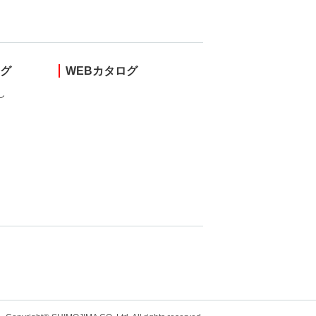
ング
WEBカタログ
し