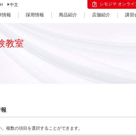
シモジマ オンライ
SH
中文
IR情報
採用情報
商品紹介
店舗紹介
講習
験教室
情報
い。複数の項目を選択することができます。