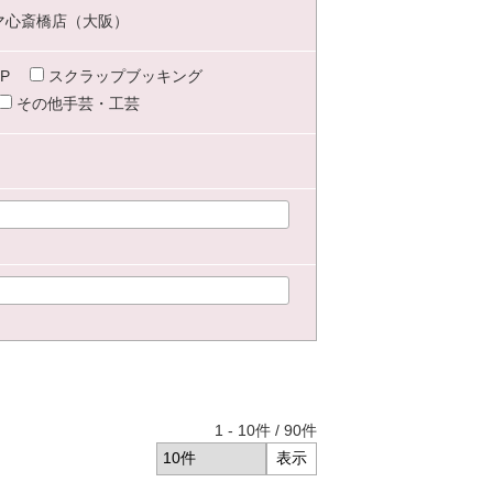
マ心斎橋店（大阪）
P
スクラップブッキング
その他手芸・工芸
1
-
10
件 /
90
件