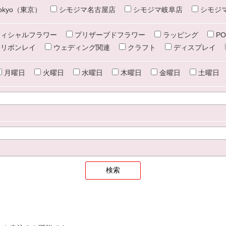
e tokyo（東京）
シモジマ名古屋店
シモジマ岐阜店
シモジ
ィシャルフラワー
プリザーブドフラワー
ラッピング
PO
リボンレイ
ウェディング関連
クラフト
ディスプレイ
月曜日
火曜日
水曜日
木曜日
金曜日
土曜日