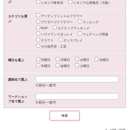
ぶ
シモジマ岐阜店
シモジマ心斎橋店（大阪）
アーティフィシャルフラワー
カテゴリを選
ぶ
プリザーブドフラワー
ラッピング
POP
スクラップブッキング
ハワイアンリボンレイ
ウェディング関連
クラフト
ディスプレイ
その他手芸・工芸
日曜日
月曜日
火曜日
水曜日
曜日を選ぶ
木曜日
金曜日
土曜日
講師名で選ぶ
※部分一致可
ワークショッ
プ名で選ぶ
※部分一致可