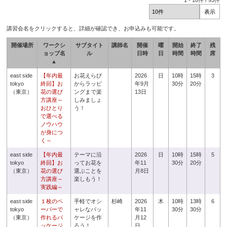
1
-
10
件 /
93
件
講習会名をクリックすると、詳細が確認でき、お申込みも可能です。
開催場所
ワークシ
サブタイト
講師名
開催
曜
開始
終了
残
ョップ名
ル
日時
日
時間
時間
席
▲
east side
【年内最
お花えらび
2026
日
10時
15時
3
tokyo
終回】お
からラッピ
年9月
30分
20分
（東京）
花の選び
ングまで楽
13日
方講座～
しみましょ
おひとり
う！
で選べる
ノウハウ
が身につ
く～
east side
【年内最
テーマに沿
2026
日
10時
15時
5
tokyo
終回】お
ってお花を
年11
30分
20分
（東京）
花の選び
選ぶことを
月8日
方講座～
楽しもう！
実践編～
east side
１枚のペ
手軽でオシ
杉崎
2026
木
10時
13時
6
tokyo
ーパーで
ャレなパッ
年11
30分
30分
（東京）
作れるパ
ケージを作
月12
ッケージ
ろう！
日