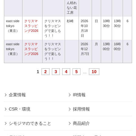
ん枯れ
ない花
工房
east side
クリスマ
クリスマス
杉崎
2026
日
10時
13時
6
tokyo
スラッピ
をラッピン
年10
30分
30分
（東京）
ング2026
グで楽しも
月18
う！！
日
east side
クリスマ
クリスマス
2026
月
13時
16時
6
tokyo
スラッピ
をラッピン
年12
00分
00分
（東京）
ング2026
グで楽しも
月7日
う！！
1
2
3
4
5
...
10
企業情報
IR情報
CSR・環境
採用情報
シモジマのできること
商品紹介