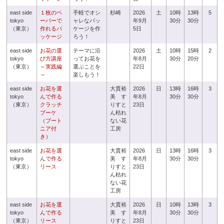
east side
１枚のペ
手軽でオシ
杉崎
2026
土
10時
13時
5
tokyo
ーパーで
ャレなパッ
年9月
30分
30分
（東京）
作れるパ
ケージを作
5日
ッケージ
ろう！
east side
お花の選
テーマに沿
2026
土
10時
15時
2
tokyo
び方講座
ってお花を
年8月
30分
20分
（東京）
～実践編
選ぶことを
22日
～
楽しもう！
east side
お花を選
大貫裕
2026
日
13時
16時
3
tokyo
んで作る
美 す
年8月
30分
30分
（東京）
クラッチ
りすと
23日
ブーケ
ん枯れ
（ブート
ない花
ニア付
工房
き）
east side
お花を選
大貫裕
2026
日
13時
16時
3
tokyo
んで作る
美 す
年8月
30分
30分
（東京）
リース
りすと
23日
ん枯れ
ない花
工房
east side
お花を選
大貫裕
2026
日
10時
13時
3
tokyo
んで作る
美 す
年8月
30分
30分
（東京）
リース
りすと
23日