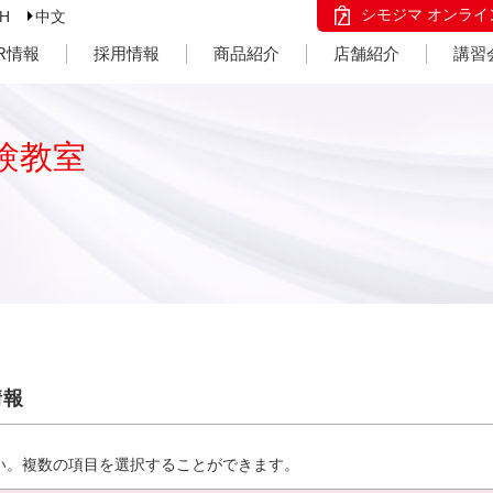
シモジマ オンライ
SH
中文
IR情報
採用情報
商品紹介
店舗紹介
講習
験教室
情報
い。複数の項目を選択することができます。