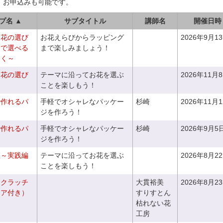
、お申込みも可能です。
プ名 ▲
サブタイトル
講師名
開催日時
お花の選び
お花えらびからラッピング
2026年9月1
りで選べる
まで楽しみましょう！
つく～
お花の選び
テーマに沿ってお花を選ぶ
2026年11月
～
ことを楽しもう！
で作れるパ
手軽でオシャレなパッケー
杉崎
2026年11月
ジを作ろう！
で作れるパ
手軽でオシャレなパッケー
杉崎
2026年9月5
ジを作ろう！
座～実践編
テーマに沿ってお花を選ぶ
2026年8月2
ことを楽しもう！
るクラッチ
大貫裕美
2026年8月2
ニア付き）
すりすとん
枯れない花
工房