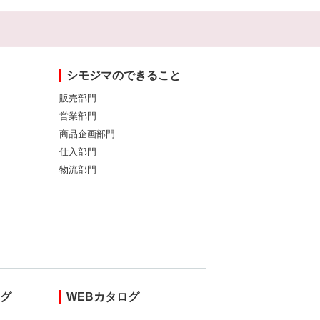
シモジマのできること
販売部門
営業部門
商品企画部門
仕入部門
物流部門
ング
WEBカタログ
し