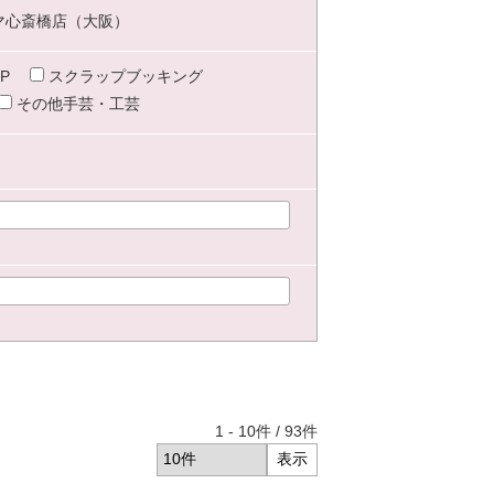
マ心斎橋店（大阪）
P
スクラップブッキング
その他手芸・工芸
1
-
10
件 /
93
件