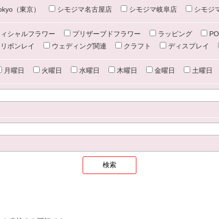
e tokyo（東京）
シモジマ名古屋店
シモジマ岐阜店
シモジ
ィシャルフラワー
プリザーブドフラワー
ラッピング
PO
リボンレイ
ウェディング関連
クラフト
ディスプレイ
月曜日
火曜日
水曜日
木曜日
金曜日
土曜日