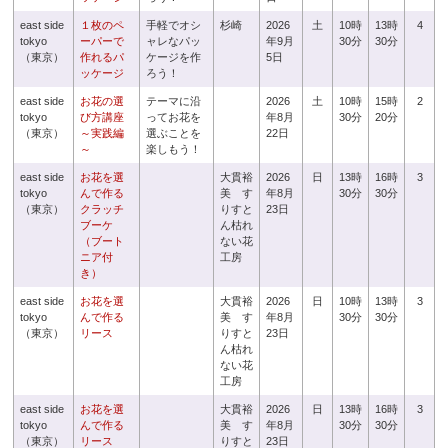
east side
１枚のペ
手軽でオシ
杉崎
2026
土
10時
13時
4
tokyo
ーパーで
ャレなパッ
年9月
30分
30分
（東京）
作れるパ
ケージを作
5日
ッケージ
ろう！
east side
お花の選
テーマに沿
2026
土
10時
15時
2
tokyo
び方講座
ってお花を
年8月
30分
20分
（東京）
～実践編
選ぶことを
22日
～
楽しもう！
east side
お花を選
大貫裕
2026
日
13時
16時
3
tokyo
んで作る
美 す
年8月
30分
30分
（東京）
クラッチ
りすと
23日
ブーケ
ん枯れ
（ブート
ない花
ニア付
工房
き）
east side
お花を選
大貫裕
2026
日
10時
13時
3
tokyo
んで作る
美 す
年8月
30分
30分
（東京）
リース
りすと
23日
ん枯れ
ない花
工房
east side
お花を選
大貫裕
2026
日
13時
16時
3
tokyo
んで作る
美 す
年8月
30分
30分
（東京）
リース
りすと
23日