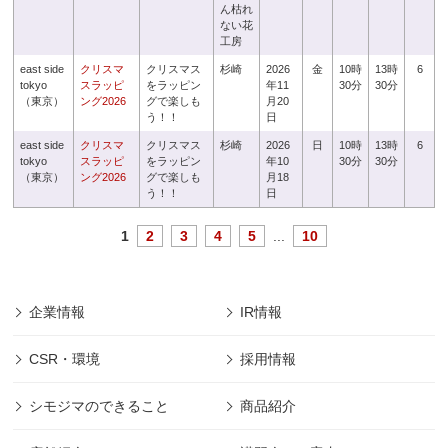
ん枯れ
ない花
工房
east side
クリスマ
クリスマス
杉崎
2026
金
10時
13時
6
tokyo
スラッピ
をラッピン
年11
30分
30分
（東京）
ング2026
グで楽しも
月20
う！！
日
east side
クリスマ
クリスマス
杉崎
2026
日
10時
13時
6
tokyo
スラッピ
をラッピン
年10
30分
30分
（東京）
ング2026
グで楽しも
月18
う！！
日
1
2
3
4
5
...
10
企業情報
IR情報
CSR・環境
採用情報
シモジマのできること
商品紹介