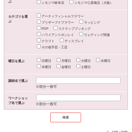
ぶ
シモジマ岐阜店
シモジマ心斎橋店（大阪）
アーティフィシャルフラワー
カテゴリを選
ぶ
プリザーブドフラワー
ラッピング
POP
スクラップブッキング
ハワイアンリボンレイ
ウェディング関連
クラフト
ディスプレイ
その他手芸・工芸
日曜日
月曜日
火曜日
水曜日
曜日を選ぶ
木曜日
金曜日
土曜日
講師名で選ぶ
※部分一致可
ワークショッ
プ名で選ぶ
※部分一致可