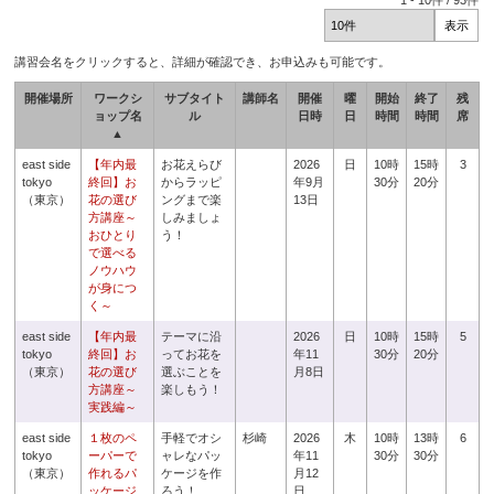
1
-
10
件 /
93
件
講習会名をクリックすると、詳細が確認でき、お申込みも可能です。
開催場所
ワークシ
サブタイト
講師名
開催
曜
開始
終了
残
ョップ名
ル
日時
日
時間
時間
席
▲
east side
【年内最
お花えらび
2026
日
10時
15時
3
tokyo
終回】お
からラッピ
年9月
30分
20分
（東京）
花の選び
ングまで楽
13日
方講座～
しみましょ
おひとり
う！
で選べる
ノウハウ
が身につ
く～
east side
【年内最
テーマに沿
2026
日
10時
15時
5
tokyo
終回】お
ってお花を
年11
30分
20分
（東京）
花の選び
選ぶことを
月8日
方講座～
楽しもう！
実践編～
east side
１枚のペ
手軽でオシ
杉崎
2026
木
10時
13時
6
tokyo
ーパーで
ャレなパッ
年11
30分
30分
（東京）
作れるパ
ケージを作
月12
ッケージ
ろう！
日