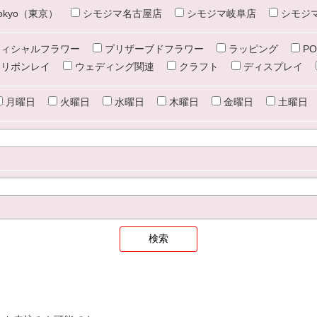
e tokyo（東京）
シモジマ名古屋店
シモジマ岐阜店
シモジ
ィシャルフラワー
プリザーブドフラワー
ラッピング
PO
リボンレイ
ウェディング関連
クラフト
ディスプレイ
月曜日
火曜日
水曜日
木曜日
金曜日
土曜日