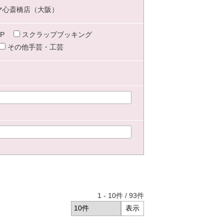
マ心斎橋店（大阪）
P
スクラップブッキング
その他手芸・工芸
1
-
10
件 /
93
件