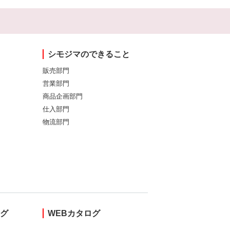
シモジマのできること
販売部門
営業部門
商品企画部門
仕入部門
物流部門
ング
WEBカタログ
し