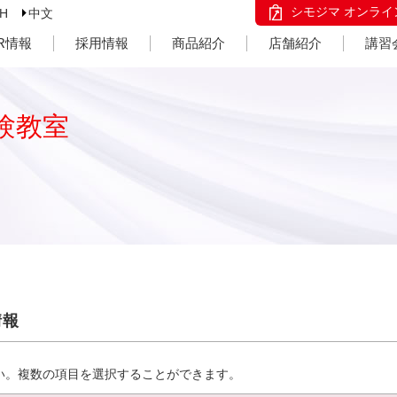
シモジマ オンライ
SH
中文
IR情報
採用情報
商品紹介
店舗紹介
講習
験教室
情報
い。複数の項目を選択することができます。