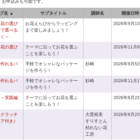
、お申込みも可能です。
プ名 ▲
サブタイトル
講師名
開催日時
お花の選び
お花えらびからラッピング
2026年9月1
りで選べる
まで楽しみましょう！
つく～
お花の選び
テーマに沿ってお花を選ぶ
2026年11月
～
ことを楽しもう！
で作れるパ
手軽でオシャレなパッケー
杉崎
2026年9月5
ジを作ろう！
で作れるパ
手軽でオシャレなパッケー
杉崎
2026年11月
ジを作ろう！
座～実践編
テーマに沿ってお花を選ぶ
2026年8月2
ことを楽しもう！
るクラッチ
大貫裕美
2026年8月2
ニア付き）
すりすとん
枯れない花
工房