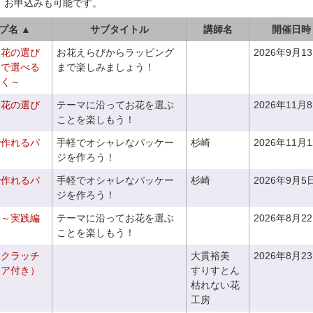
、お申込みも可能です。
プ名 ▲
サブタイトル
講師名
開催日時
お花の選び
お花えらびからラッピング
2026年9月1
りで選べる
まで楽しみましょう！
つく～
お花の選び
テーマに沿ってお花を選ぶ
2026年11月
～
ことを楽しもう！
で作れるパ
手軽でオシャレなパッケー
杉崎
2026年11月
ジを作ろう！
で作れるパ
手軽でオシャレなパッケー
杉崎
2026年9月5
ジを作ろう！
座～実践編
テーマに沿ってお花を選ぶ
2026年8月2
ことを楽しもう！
るクラッチ
大貫裕美
2026年8月2
ニア付き）
すりすとん
枯れない花
工房