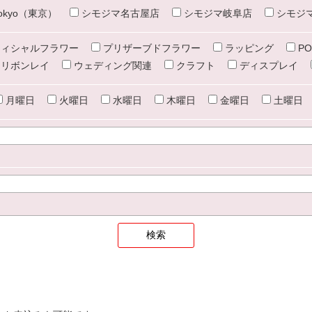
e tokyo（東京）
シモジマ名古屋店
シモジマ岐阜店
シモジ
ィシャルフラワー
プリザーブドフラワー
ラッピング
PO
リボンレイ
ウェディング関連
クラフト
ディスプレイ
月曜日
火曜日
水曜日
木曜日
金曜日
土曜日