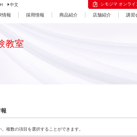
シモジマ オンライ
SH
中文
IR情報
採用情報
商品紹介
店舗紹介
講習
験教室
情報
い。複数の項目を選択することができます。