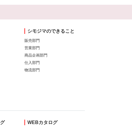
シモジマのできること
販売部門
営業部門
商品企画部門
仕入部門
物流部門
ング
WEBカタログ
し