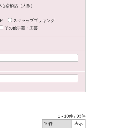
マ心斎橋店（大阪）
P
スクラップブッキング
その他手芸・工芸
1
-
10
件 /
93
件