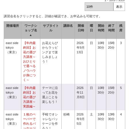
1
-
10
件 /
93
件
講習会名をクリックすると、詳細が確認でき、お申込みも可能です。
開催場所
ワークシ
サブタイト
講師名
開催
曜
開始
終了
残
ョップ名
ル
日時
日
時間
時間
席
▲
east side
【年内最
お花えらび
2026
日
10時
15時
3
tokyo
終回】お
からラッピ
年9月
30分
20分
（東京）
花の選び
ングまで楽
13日
方講座～
しみましょ
おひとり
う！
で選べる
ノウハウ
が身につ
く～
east side
【年内最
テーマに沿
2026
日
10時
15時
5
tokyo
終回】お
ってお花を
年11
30分
20分
（東京）
花の選び
選ぶことを
月8日
方講座～
楽しもう！
実践編～
east side
１枚のペ
手軽でオシ
杉崎
2026
土
10時
13時
4
tokyo
ーパーで
ャレなパッ
年9月
30分
30分
（東京）
作れるパ
ケージを作
5日
ッケージ
ろう！