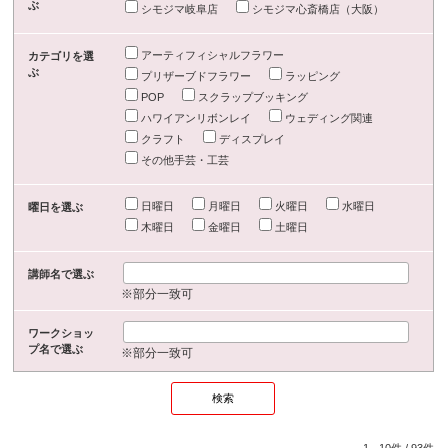
ぶ
シモジマ岐阜店
シモジマ心斎橋店（大阪）
アーティフィシャルフラワー
カテゴリを選
ぶ
プリザーブドフラワー
ラッピング
POP
スクラップブッキング
ハワイアンリボンレイ
ウェディング関連
クラフト
ディスプレイ
その他手芸・工芸
日曜日
月曜日
火曜日
水曜日
曜日を選ぶ
木曜日
金曜日
土曜日
講師名で選ぶ
※部分一致可
ワークショッ
プ名で選ぶ
※部分一致可