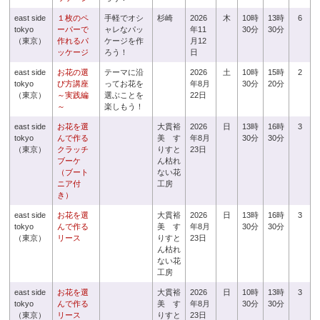
east side
１枚のペ
手軽でオシ
杉崎
2026
木
10時
13時
6
tokyo
ーパーで
ャレなパッ
年11
30分
30分
（東京）
作れるパ
ケージを作
月12
ッケージ
ろう！
日
east side
お花の選
テーマに沿
2026
土
10時
15時
2
tokyo
び方講座
ってお花を
年8月
30分
20分
（東京）
～実践編
選ぶことを
22日
～
楽しもう！
east side
お花を選
大貫裕
2026
日
13時
16時
3
tokyo
んで作る
美 す
年8月
30分
30分
（東京）
クラッチ
りすと
23日
ブーケ
ん枯れ
（ブート
ない花
ニア付
工房
き）
east side
お花を選
大貫裕
2026
日
13時
16時
3
tokyo
んで作る
美 す
年8月
30分
30分
（東京）
リース
りすと
23日
ん枯れ
ない花
工房
east side
お花を選
大貫裕
2026
日
10時
13時
3
tokyo
んで作る
美 す
年8月
30分
30分
（東京）
リース
りすと
23日