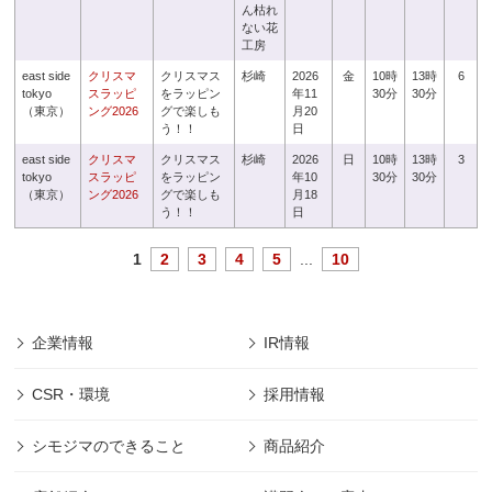
ん枯れ
ない花
工房
east side
クリスマ
クリスマス
杉崎
2026
金
10時
13時
6
tokyo
スラッピ
をラッピン
年11
30分
30分
（東京）
ング2026
グで楽しも
月20
う！！
日
east side
クリスマ
クリスマス
杉崎
2026
日
10時
13時
3
tokyo
スラッピ
をラッピン
年10
30分
30分
（東京）
ング2026
グで楽しも
月18
う！！
日
1
2
3
4
5
...
10
企業情報
IR情報
CSR・環境
採用情報
シモジマのできること
商品紹介