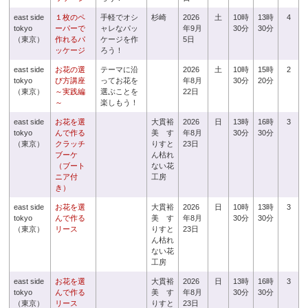
east side
１枚のペ
手軽でオシ
杉崎
2026
土
10時
13時
4
tokyo
ーパーで
ャレなパッ
年9月
30分
30分
（東京）
作れるパ
ケージを作
5日
ッケージ
ろう！
east side
お花の選
テーマに沿
2026
土
10時
15時
2
tokyo
び方講座
ってお花を
年8月
30分
20分
（東京）
～実践編
選ぶことを
22日
～
楽しもう！
east side
お花を選
大貫裕
2026
日
13時
16時
3
tokyo
んで作る
美 す
年8月
30分
30分
（東京）
クラッチ
りすと
23日
ブーケ
ん枯れ
（ブート
ない花
ニア付
工房
き）
east side
お花を選
大貫裕
2026
日
10時
13時
3
tokyo
んで作る
美 す
年8月
30分
30分
（東京）
リース
りすと
23日
ん枯れ
ない花
工房
east side
お花を選
大貫裕
2026
日
13時
16時
3
tokyo
んで作る
美 す
年8月
30分
30分
（東京）
リース
りすと
23日