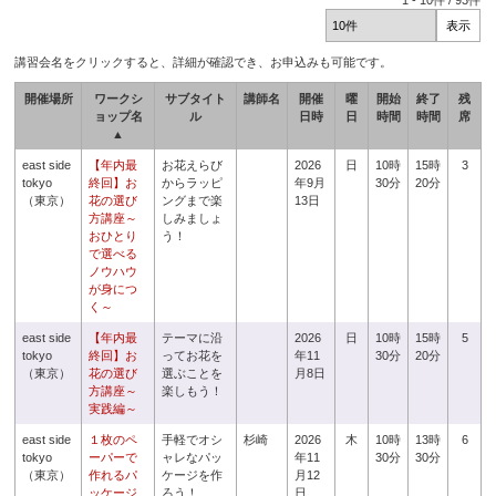
1
-
10
件 /
93
件
講習会名をクリックすると、詳細が確認でき、お申込みも可能です。
開催場所
ワークシ
サブタイト
講師名
開催
曜
開始
終了
残
ョップ名
ル
日時
日
時間
時間
席
▲
east side
【年内最
お花えらび
2026
日
10時
15時
3
tokyo
終回】お
からラッピ
年9月
30分
20分
（東京）
花の選び
ングまで楽
13日
方講座～
しみましょ
おひとり
う！
で選べる
ノウハウ
が身につ
く～
east side
【年内最
テーマに沿
2026
日
10時
15時
5
tokyo
終回】お
ってお花を
年11
30分
20分
（東京）
花の選び
選ぶことを
月8日
方講座～
楽しもう！
実践編～
east side
１枚のペ
手軽でオシ
杉崎
2026
木
10時
13時
6
tokyo
ーパーで
ャレなパッ
年11
30分
30分
（東京）
作れるパ
ケージを作
月12
ッケージ
ろう！
日