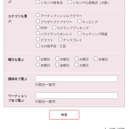
ぶ
シモジマ岐阜店
シモジマ心斎橋店（大阪）
アーティフィシャルフラワー
カテゴリを選
ぶ
プリザーブドフラワー
ラッピング
POP
スクラップブッキング
ハワイアンリボンレイ
ウェディング関連
クラフト
ディスプレイ
その他手芸・工芸
日曜日
月曜日
火曜日
水曜日
曜日を選ぶ
木曜日
金曜日
土曜日
講師名で選ぶ
※部分一致可
ワークショッ
プ名で選ぶ
※部分一致可