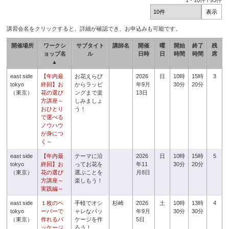
1
-
10
件 /
93
件
講習会名をクリックすると、詳細が確認でき、お申込みも可能です。
開催場所
ワークシ
サブタイト
講師名
開催
曜
開始
終了
残
ョップ名
ル
日時
日
時間
時間
席
▲
east side
【年内最
お花えらび
2026
日
10時
15時
3
tokyo
終回】お
からラッピ
年9月
30分
20分
（東京）
花の選び
ングまで楽
13日
方講座～
しみましょ
おひとり
う！
で選べる
ノウハウ
が身につ
く～
east side
【年内最
テーマに沿
2026
日
10時
15時
5
tokyo
終回】お
ってお花を
年11
30分
20分
（東京）
花の選び
選ぶことを
月8日
方講座～
楽しもう！
実践編～
east side
１枚のペ
手軽でオシ
杉崎
2026
土
10時
13時
4
tokyo
ーパーで
ャレなパッ
年9月
30分
30分
（東京）
作れるパ
ケージを作
5日
ッケージ
ろう！