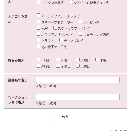
ぶ
シモジマ岐阜店
シモジマ心斎橋店（大阪）
アーティフィシャルフラワー
カテゴリを選
ぶ
プリザーブドフラワー
ラッピング
POP
スクラップブッキング
ハワイアンリボンレイ
ウェディング関連
クラフト
ディスプレイ
その他手芸・工芸
日曜日
月曜日
火曜日
水曜日
曜日を選ぶ
木曜日
金曜日
土曜日
講師名で選ぶ
※部分一致可
ワークショッ
プ名で選ぶ
※部分一致可