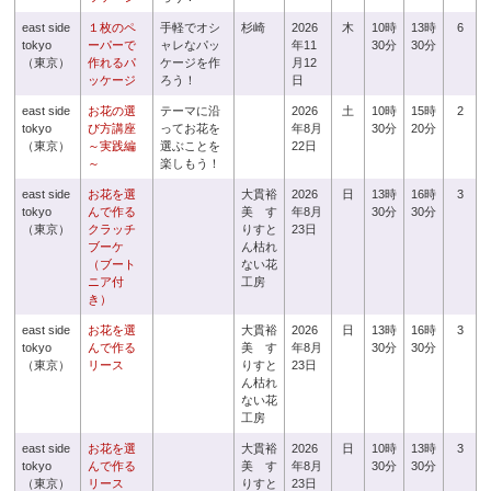
east side
１枚のペ
手軽でオシ
杉崎
2026
木
10時
13時
6
tokyo
ーパーで
ャレなパッ
年11
30分
30分
（東京）
作れるパ
ケージを作
月12
ッケージ
ろう！
日
east side
お花の選
テーマに沿
2026
土
10時
15時
2
tokyo
び方講座
ってお花を
年8月
30分
20分
（東京）
～実践編
選ぶことを
22日
～
楽しもう！
east side
お花を選
大貫裕
2026
日
13時
16時
3
tokyo
んで作る
美 す
年8月
30分
30分
（東京）
クラッチ
りすと
23日
ブーケ
ん枯れ
（ブート
ない花
ニア付
工房
き）
east side
お花を選
大貫裕
2026
日
13時
16時
3
tokyo
んで作る
美 す
年8月
30分
30分
（東京）
リース
りすと
23日
ん枯れ
ない花
工房
east side
お花を選
大貫裕
2026
日
10時
13時
3
tokyo
んで作る
美 す
年8月
30分
30分
（東京）
リース
りすと
23日