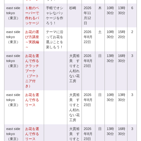
east side
１枚のペ
手軽でオシ
杉崎
2026
木
10時
13時
6
tokyo
ーパーで
ャレなパッ
年11
30分
30分
（東京）
作れるパ
ケージを作
月12
ッケージ
ろう！
日
east side
お花の選
テーマに沿
2026
土
10時
15時
2
tokyo
び方講座
ってお花を
年8月
30分
20分
（東京）
～実践編
選ぶことを
22日
～
楽しもう！
east side
お花を選
大貫裕
2026
日
13時
16時
3
tokyo
んで作る
美 す
年8月
30分
30分
（東京）
クラッチ
りすと
23日
ブーケ
ん枯れ
（ブート
ない花
ニア付
工房
き）
east side
お花を選
大貫裕
2026
日
10時
13時
3
tokyo
んで作る
美 す
年8月
30分
30分
（東京）
リース
りすと
23日
ん枯れ
ない花
工房
east side
お花を選
大貫裕
2026
日
13時
16時
3
tokyo
んで作る
美 す
年8月
30分
30分
（東京）
リース
りすと
23日