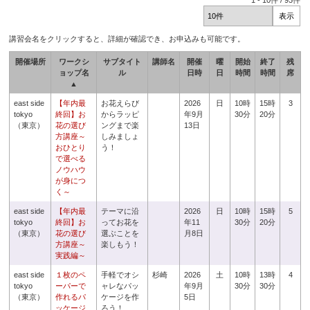
1
-
10
件 /
93
件
講習会名をクリックすると、詳細が確認でき、お申込みも可能です。
開催場所
ワークシ
サブタイト
講師名
開催
曜
開始
終了
残
ョップ名
ル
日時
日
時間
時間
席
▲
east side
【年内最
お花えらび
2026
日
10時
15時
3
tokyo
終回】お
からラッピ
年9月
30分
20分
（東京）
花の選び
ングまで楽
13日
方講座～
しみましょ
おひとり
う！
で選べる
ノウハウ
が身につ
く～
east side
【年内最
テーマに沿
2026
日
10時
15時
5
tokyo
終回】お
ってお花を
年11
30分
20分
（東京）
花の選び
選ぶことを
月8日
方講座～
楽しもう！
実践編～
east side
１枚のペ
手軽でオシ
杉崎
2026
土
10時
13時
4
tokyo
ーパーで
ャレなパッ
年9月
30分
30分
（東京）
作れるパ
ケージを作
5日
ッケージ
ろう！