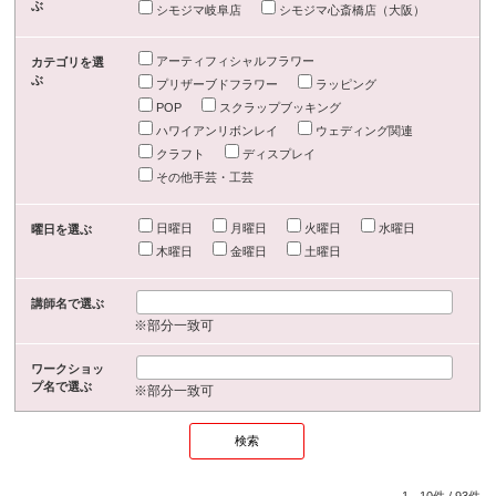
ぶ
シモジマ岐阜店
シモジマ心斎橋店（大阪）
アーティフィシャルフラワー
カテゴリを選
ぶ
プリザーブドフラワー
ラッピング
POP
スクラップブッキング
ハワイアンリボンレイ
ウェディング関連
クラフト
ディスプレイ
その他手芸・工芸
日曜日
月曜日
火曜日
水曜日
曜日を選ぶ
木曜日
金曜日
土曜日
講師名で選ぶ
※部分一致可
ワークショッ
プ名で選ぶ
※部分一致可